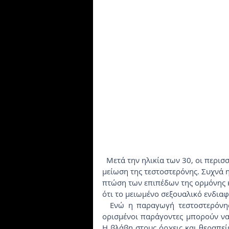
  Μετά την ηλικία των 30, οι περισσότεροι άνδρες αρχίζουν να εμφανίζουν μια σταδιακή 
μείωση της τεστοστερόνης. Συχνά 
πτώση των επιπέδων της ορμόνης κ
ότι το μειωμένο σεξουαλικό ενδιαφ
  Ενώ η παραγωγή τεστοστερόνης μειώνεται φυσιολογικά με την αύξηση της ηλικίας, 
ορισμένοι παράγοντες μπορούν να
Η βλάβη στους όρχεις και θεραπείε