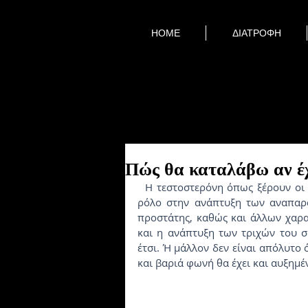
HOME
ΔΙΑΤΡΟΦΗ
Πώς θα καταλάβω αν έ
  Η τεστοστερόνη όπως ξέρουν οι περισσότεροι είναι ορμόνη που διαδραματίζει βασικό 
ρόλο στην ανάπτυξη των αναπαρα
προστάτης, καθώς και άλλων χαρα
και η ανάπτυξη των τριχών του σ
έτσι. Ή μάλλον δεν είναι απόλυτο 
και βαριά φωνή θα έχει και αυξημέ