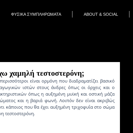
ΦΥΣΙΚΑ ΣΥΜΠΛΗΡΩΜΑΤΑ
ABOUT & SOCIAL
χω χαμηλή τεστοστερόνη;
γωγικών ιστών στους άνδρες όπως οι όρχεις και ο 
κτηριστικών όπως η αυξημένη μυϊκή και οστική μάζα 
ώματος και η βαριά φωνή. Λοιπόν δεν είναι ακριβώς 
ότι κάποιος που θα έχει αυξημένη τριχοφυΐα στο σώμα 
νη τεστοστερόνη. 