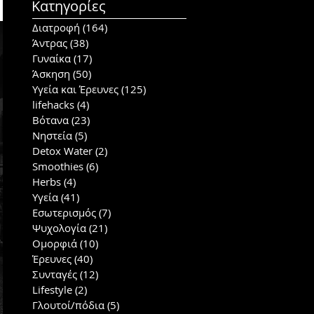
Κατηγορίες
Διατροφή
(164)
164 posts
Άντρας
(38)
38 posts
Γυναίκα
(17)
17 posts
Άσκηση
(50)
50 posts
Υγεία και Έρευνες
(125)
125 posts
lifehacks
(4)
4 posts
Βότανα
(23)
23 posts
Νηστεία
(5)
5 posts
Detox Water
(2)
2 posts
Smoothies
(6)
6 posts
Herbs
(4)
4 posts
Υγεία
(41)
41 posts
Εσωτερισμός
(7)
7 posts
Ψυχολογία
(21)
21 posts
Ομορφιά
(10)
10 posts
Έρευνες
(40)
40 posts
Συνταγές
(12)
12 posts
Lifestyle
(2)
2 posts
Γλουτοί/πόδια
(5)
5 posts