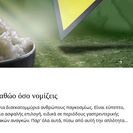
 αθώο όσο νομίζεις
 για δισεκατομμύρια ανθρώπους παγκοσμίως. Είναι εύπεπτο,
ια ασφαλής επιλογή, ειδικά σε περιόδους γαστρεντερικής
ακών αναγκών. Παρ’ όλα αυτά, πίσω από αυτή την απλότητα
οποίοι σχετίζονται όχι τόσο με το ίδιο το τρόφιμο, όσο με τον