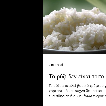
Lifestyle
Γλουτοί/πόδια
2 min read
Το ρύζι δεν είναι τόσο
Το ρύζι αποτελεί βασικό τρόφιμο
χορταστικό και συχνά θεωρείται μ
ευαισθησίας ή αυξημένων ενεργει
κρύβονται ορισμένοι κίνδυνοι, οι 