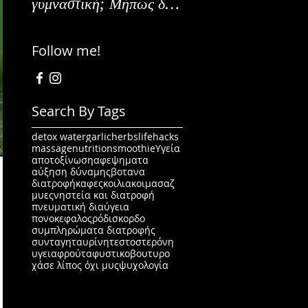
γυμναστική; Μήπως δεν
Εναλλακτικοί Τρόπο
είναι για εμένα;
Κατανάλωσης
Follow me!
Search By Tags
detox water
garlic
herbs
lifehacks
massage
nutrition
smoothie
Υγεία
αποτοξίνωση
αφεψηματα
αύξηση δύναμης
βοτανα
διατροφή
καφες
κοιλιακοι
μασαζ
μυες
νηστεία και διατροφή
πνευματική διαύγεια
πονοκεφαλος
ρόδι
σκορδο
συμπληρώματα διατροφής
συνταγη
ταυρίνη
τεστοστερόνη
υγεια
φρούτα
φυστικοβουτυρο
χάσε λίπος όχι μυς
ψυχολογία