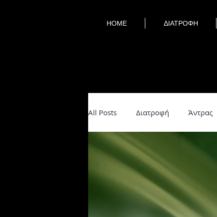
HOME
ΔΙΑΤΡΟΦΗ
All Posts
Διατροφή
Άντρας
lifehacks
Βότανα
Νηστ
Υγεία
Εσωτερισμός
Ψυ