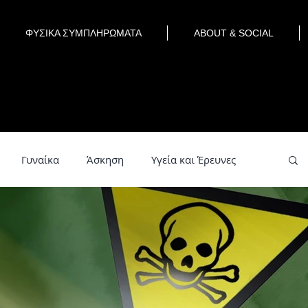
ΦΥΣΙΚΑ ΣΥΜΠΛΗΡΩΜΑΤΑ
ABOUT & SOCIAL
Γυναίκα
Άσκηση
Υγεία και Έρευνες
εία
Detox Water
Smoothies
Herbs
χολογία
Ομορφιά
Έρευνες
Συνταγές