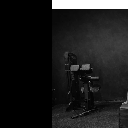
τρόπο χειρισμού και αποθήκευσής του . Ένας από τους σημαντικότερους κινδύ
βακτήριο Bacillus cereus . Πρόκειτ