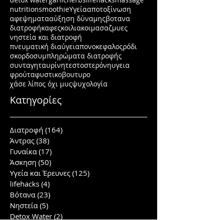
nutrition
smoothie
Υγεία
αποτοξίνωση
αφεψηματα
αύξηση δύναμης
βοτανα
διατροφή
καφες
κοιλιακοι
μασαζ
μυες
νηστεία και διατροφή
πνευματική διαύγεια
πονοκεφαλος
ρόδι
σκορδο
συμπληρώματα διατροφής
συνταγη
ταυρίνη
τεστοστερόνη
υγεια
φρούτα
φυστικοβουτυρο
χάσε λίπος όχι μυς
ψυχολογία
Κατηγορίες
Διατροφή
(164)
164 posts
Άντρας
(38)
38 posts
Γυναίκα
(17)
17 posts
Άσκηση
(50)
50 posts
Υγεία και Έρευνες
(125)
125 posts
lifehacks
(4)
4 posts
Βότανα
(23)
23 posts
Νηστεία
(5)
5 posts
Detox Water
(2)
2 posts