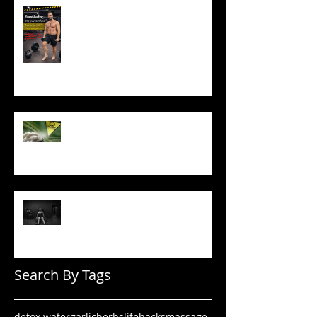
Ξυπόλυτος στο γυμναστήριο: Η
νέα μόδα που εγκυμονεί
κινδύνους
Το ρύζι δεν είναι τόσο αθώο
όσο νομίζεις
Πώς να μένεις σε πρόγραμμα
όταν δεν έχεις κίνητρο
Search By Tags
detox water
garlic
herbs
lifehacks
massage