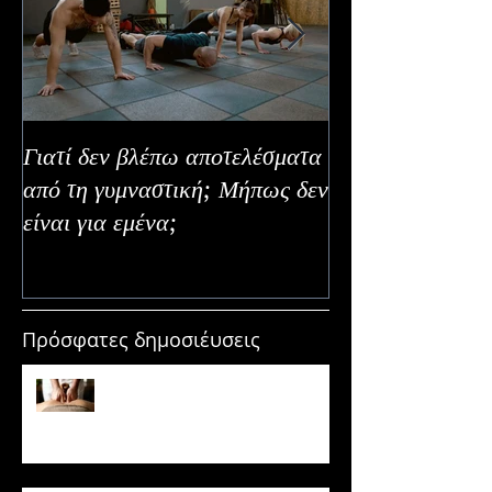
Γιατί δεν βλέπω αποτελέσματα
Καλοκαιρινή Ευε
από τη γυμναστική; Μήπως δεν
Καλύτερα Φρούτ
είναι για εμένα;
Εναλλακτικοί Τ
Κατανάλωσης
Πρόσφατες δημοσιέυσεις
Μασάζ & Μυϊκή Ανάπτυξη:
Μύθος ή κρυφό εργαλείο
υπερτροφίας;