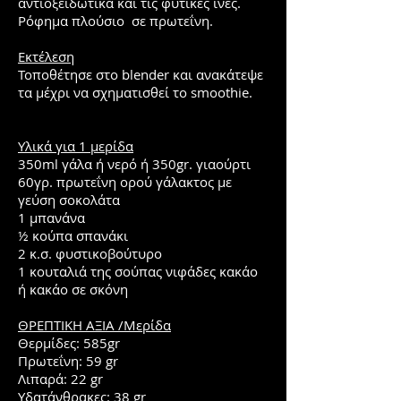
αντιοξειδωτικά και τις φυτικές ίνες.
Ρόφημα πλούσιο σε πρωτεΐνη.
Εκτέλεση
Τοποθέτησε στο blender και ανακάτεψε
τα μέχρι να σχηματισθεί το smoothie.
Υλικά για 1 μερίδα
350ml γάλα ή νερό ή 350gr. γιαούρτι
60γρ. πρωτεΐνη ορού γάλακτος με
γεύση σοκολάτα
1 μπανάνα
½ κούπα σπανάκι
2 κ.σ. φυστικοβούτυρο
1 κουταλιά της σούπας νιφάδες κακάο
ή κακάο σε σκόνη
ΘΡΕΠΤΙΚΗ ΑΞΙΑ /Μερίδα
Θερμίδες: 585gr
Πρωτεΐνη: 59 gr
Λιπαρά: 22 gr
Υδατάνθρακες: 38 gr