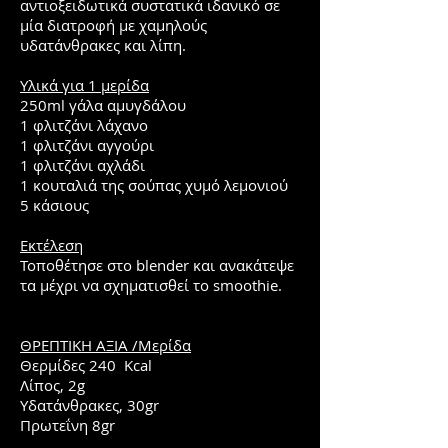
αντιοξειδωτικά συστατικά ιδανικό σε
μία διατροφή με χαμηλούς
υδατάνθρακες και λίπη.
Υλικά για 1 μερίδα
250ml γάλα αμυγδάλου
1 φλιτζάνι λάχανο
1 φλιτζάνι αγγούρι
1 φλιτζάνι αχλάδι
1 κουταλιά της σούπας χυμό λεμονιού
5 κάσιους
Εκτέλεση
Τοποθέτησε στο blender και ανακάτεψε
τα μέχρι να σχηματισθεί το smoothie.
ΘΡΕΠΤΙΚΗ ΑΞΙΑ /Μερίδα
Θερμίδες 240 Kcal
Λίπος, 2g
Υδατάνθρακες, 30gr
Πρωτεΐνη 8gr