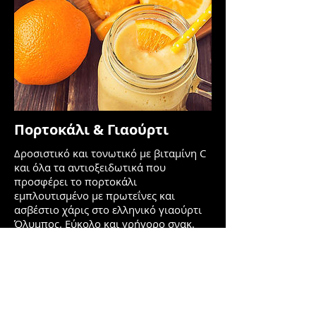
Πορτοκάλι & Γιαούρτι
Δροσιστικό και τονωτικό με βιταμίνη C
και όλα τα αντιοξειδωτικά που
προσφέρει το πορτοκάλι
εμπλουτισμένο με πρωτεΐνες και
ασβέστιο χάρις στο ελληνικό γιαούρτι
Όλυμπος. Εύκολο και γρήγορο σνακ.
Υλικά για 1 μερίδα
1 ολόκληρο πορτοκάλι
100gr. Γιαούρτι Όλυμπος 2%
50ml συμπυκνωμένο χυμό
πορτοκαλιού