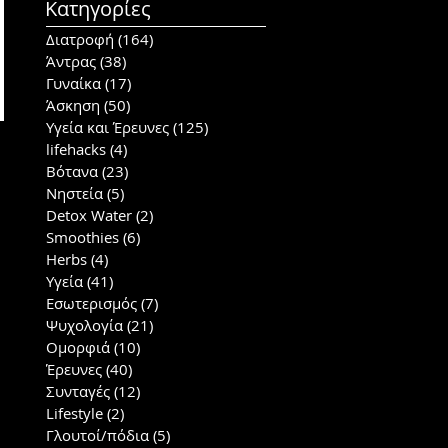
Κατηγορίες
Διατροφή
(164)
164 posts
Άντρας
(38)
38 posts
Γυναίκα
(17)
17 posts
Άσκηση
(50)
50 posts
Υγεία και Έρευνες
(125)
125 posts
lifehacks
(4)
4 posts
Βότανα
(23)
23 posts
Νηστεία
(5)
5 posts
Detox Water
(2)
2 posts
Smoothies
(6)
6 posts
Herbs
(4)
4 posts
Υγεία
(41)
41 posts
Εσωτερισμός
(7)
7 posts
Ψυχολογία
(21)
21 posts
Ομορφιά
(10)
10 posts
Έρευνες
(40)
40 posts
Συνταγές
(12)
12 posts
Lifestyle
(2)
2 posts
Γλουτοί/πόδια
(5)
5 posts