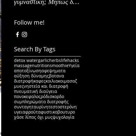
γυμναστική; Μήπως δεν
Εναλλακτικοί Τρόπο
είναι για εμένα;
Κατανάλωσης
Follow me!
Search By Tags
detox water
garlic
herbs
lifehacks
massage
nutrition
smoothie
Υγεία
αποτοξίνωση
αφεψηματα
αύξηση δύναμης
βοτανα
διατροφή
καφες
κοιλιακοι
μασαζ
μυες
νηστεία και διατροφή
πνευματική διαύγεια
πονοκεφαλος
ρόδι
σκορδο
συμπληρώματα διατροφής
συνταγη
ταυρίνη
τεστοστερόνη
υγεια
φρούτα
φυστικοβουτυρο
χάσε λίπος όχι μυς
ψυχολογία
 ή