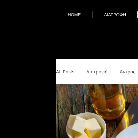
HOME
ΔΙΑΤΡΟΦΗ
All Posts
Διατροφή
Άντρας
lifehacks
Βότανα
Νηστ
Υγεία
Εσωτερισμός
Ψυ