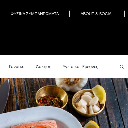
ΦΥΣΙΚΑ ΣΥΜΠΛΗΡΩΜΑΤΑ
ABOUT & SOCIAL
Γυναίκα
Άσκηση
Υγεία και Έρευνες
εία
Detox Water
Smoothies
Herbs
χολογία
Ομορφιά
Έρευνες
Συνταγές