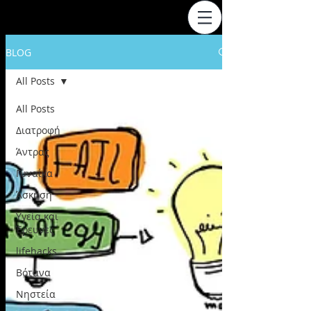
BLOG
All Posts
All Posts
Διατροφή
Άντρας
Γυναίκα
Άσκηση
Υγεία και
Έρευνες
lifehacks
Βότανα
Νηστεία