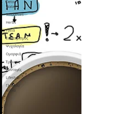
Detox
Water
Smoothies
Herbs
Υγεία
Εσωτερισμός
Ψυχολογία
Ομορφιά
Έρευνες
Συνταγές
Lifestyle
Γλουτοί/
πόδια