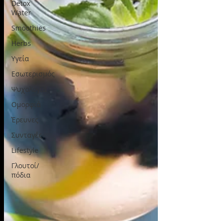
Detox
Water
Smoothies
Herbs
Υγεία
Εσωτερισμός
Ψυχολογία
Ομορφιά
Έρευνες
Συνταγές
Lifestyle
Γλουτοί/
πόδια