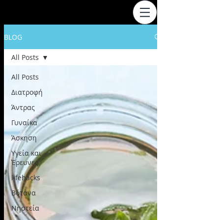
BLOG
All Posts
All Posts
Διατροφή
Άντρας
Γυναίκα
Άσκηση
Υγεία και
Έρευνες
lifehacks
Βότανα
Νηστεία