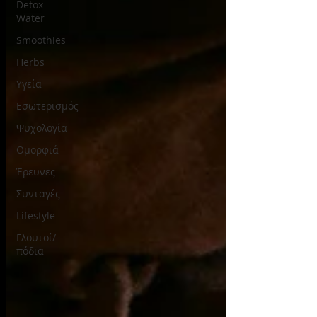
Detox
Water
Smoothies
Herbs
Υγεία
Εσωτερισμός
Ψυχολογία
Ομορφιά
Έρευνες
Συνταγές
Lifestyle
Γλουτοί/
πόδια