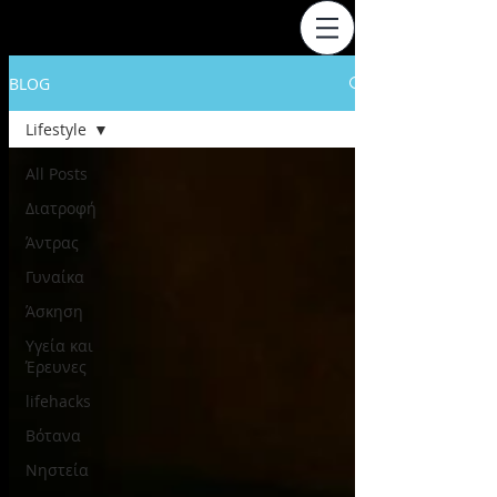
BLOG
Lifestyle
All Posts
Διατροφή
Άντρας
Γυναίκα
Άσκηση
Υγεία και
Έρευνες
lifehacks
Βότανα
Νηστεία