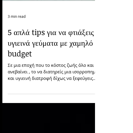
3 min read
5 απλά tips για να φτιάξεις
υγιεινά γεύματα με χαμηλό
budget
Σε μια εποχή που το κόστος ζωής όλο και
ανεβαίνει , το να διατηρείς μια ισορροπημένη
και υγιεινή διατροφή δίχως να ξεφεύγεις
οικονομικά μπορεί να φαίνεται δύσκολο.
Ωστόσο, δεν αποτελεί κανόνα πως υγιεινό
σημαίνει απαραίτητα και ακριβό. Με λίγη
σωστή οργάνωση, έξυπνες επιλογές και
βασικές αρχές, μπορείς να δημιουργήσεις