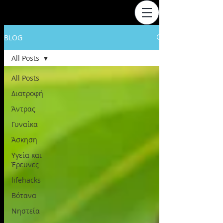
BLOG
All Posts
All Posts
Διατροφή
Άντρας
Γυναίκα
Άσκηση
Υγεία και
Έρευνες
lifehacks
Βότανα
Νηστεία