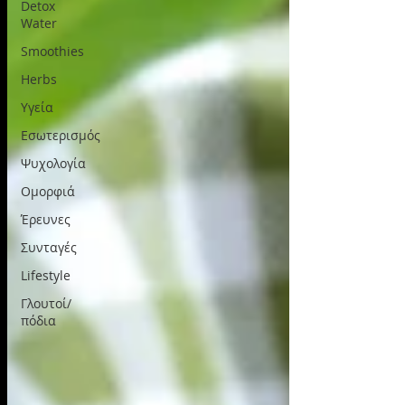
Detox
Water
Smoothies
Herbs
Υγεία
Εσωτερισμός
Ψυχολογία
Ομορφιά
Έρευνες
Συνταγές
Lifestyle
Γλουτοί/
πόδια