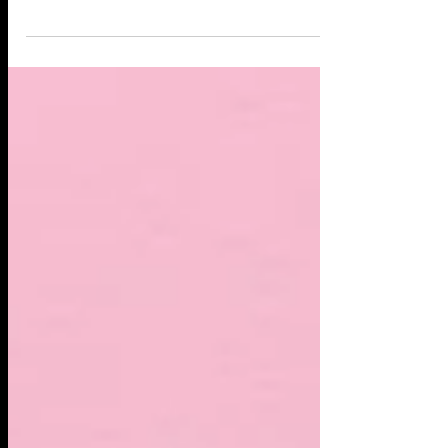
κοτόσουπα και θα γιάνεις. Το γιατροσόφι της
γιαγιάς. Πολλοί ξέρουν να την φτιάχνουν
αλλά αποφάσισα...