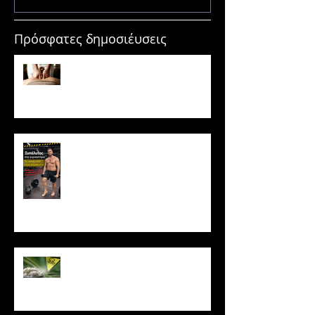
Πρόσφατες δημοσιέυσεις
Μασάζ & Μυϊκή Ανάπτυξη:
Μύθος ή κρυφό εργαλείο
υπερτροφίας;
Ξυπόλυτος στο γυμναστήριο: Η
νέα μόδα που εγκυμονεί
κινδύνους
Το ρύζι δεν είναι τόσο αθώο
όσο νομίζεις