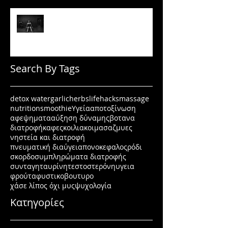
Πώς να μένεις σε πρόγραμμα
όταν δεν έχεις κίνητρο
Search By Tags
detox water
garlic
herbs
lifehacks
massage
nutrition
smoothie
Υγεία
αποτοξίνωση
αφεψηματα
αύξηση δύναμης
βοτανα
διατροφή
καφες
κοιλιακοι
μασαζ
μυες
νηστεία και διατροφή
πνευματική διαύγεια
πονοκεφαλος
ρόδι
σκορδο
συμπληρώματα διατροφής
συνταγη
ταυρίνη
τεστοστερόνη
υγεια
φρούτα
φυστικοβουτυρο
χάσε λίπος όχι μυς
ψυχολογία
Κατηγορίες