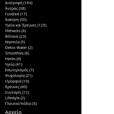
Διατροφή
(164)
164 posts
Άντρας
(38)
38 posts
Γυναίκα
(17)
17 posts
Άσκηση
(50)
50 posts
Υγεία και Έρευνες
(125)
125 posts
lifehacks
(4)
4 posts
Βότανα
(23)
23 posts
Νηστεία
(5)
5 posts
Detox Water
(2)
2 posts
Smoothies
(6)
6 posts
Herbs
(4)
4 posts
Υγεία
(41)
41 posts
Εσωτερισμός
(7)
7 posts
Ψυχολογία
(21)
21 posts
Ομορφιά
(10)
10 posts
Έρευνες
(40)
40 posts
Συνταγές
(12)
12 posts
Lifestyle
(2)
2 posts
Γλουτοί/πόδια
(5)
5 posts
Αρχείο