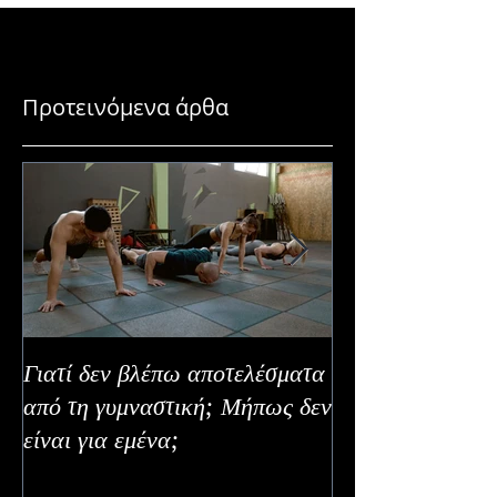
Προτεινόμενα άρθα
Γιατί δεν βλέπω αποτελέσματα
Καλοκαιρινή Ευε
από τη γυμναστική; Μήπως δεν
Καλύτερα Φρούτ
είναι για εμένα;
Εναλλακτικοί Τ
Κατανάλωσης