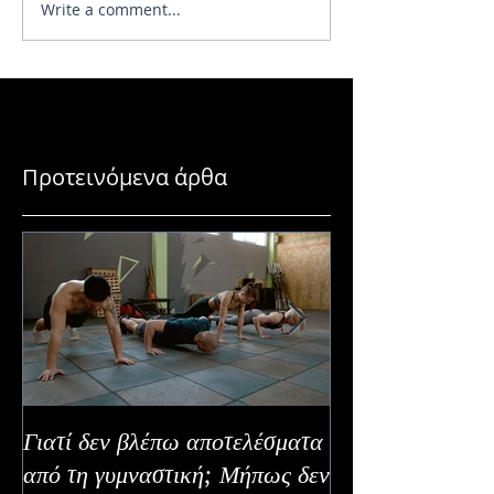
Write a comment...
5 απλά tips για να φτιάξεις
Πώς να ανακτήσε
υγιεινά γεύματα με χαμηλό
ενέργεια όταν νι
budget
άδειος
Προτεινόμενα άρθα
Γιατί δεν βλέπω αποτελέσματα
Καλοκαιρινή Ευε
από τη γυμναστική; Μήπως δεν
Καλύτερα Φρούτ