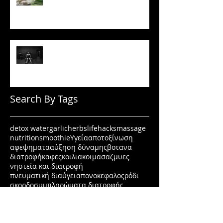
όσο νομίζεις
Πώς να μένεις σε πρόγραμμα
όταν δεν έχεις κίνητρο
Search By Tags
detox water
garlic
herbs
lifehacks
massage
nutrition
smoothie
Υγεία
αποτοξίνωση
αφεψηματα
αύξηση δύναμης
βοτανα
διατροφή
καφες
κοιλιακοι
μασαζ
μυες
νηστεία και διατροφή
πνευματική διαύγεια
πονοκεφαλος
ρόδι
σκορδο
συμπληρώματα διατροφής
συνταγη
ταυρίνη
τεστοστερόνη
υγεια
φρούτα
φυστικοβουτυρο
χάσε λίπος όχι μυς
ψυχολογία