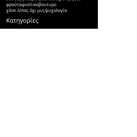
φρούτα
φυστικοβουτυρο
χάσε λίπος όχι μυς
ψυχολογία
Κατηγορίες
Διατροφή
(164)
164 posts
Άντρας
(38)
38 posts
Γυναίκα
(17)
17 posts
Άσκηση
(50)
50 posts
Υγεία και Έρευνες
(125)
125 posts
lifehacks
(4)
4 posts
Βότανα
(23)
23 posts
Νηστεία
(5)
5 posts
Detox Water
(2)
2 posts
Smoothies
(6)
6 posts
Herbs
(4)
4 posts
Υγεία
(41)
41 posts
Εσωτερισμός
(7)
7 posts
Ψυχολογία
(21)
21 posts
Ομορφιά
(10)
10 posts