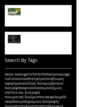
Το ρύζι δεν είναι τόσο αθώο
όσο νομίζεις
Πώς να μένεις σε πρόγραμμα
όταν δεν έχεις κίνητρο
Search By Tags
detox water
garlic
herbs
lifehacks
massage
nutrition
smoothie
Υγεία
αποτοξίνωση
αφεψηματα
αύξηση δύναμης
βοτανα
διατροφή
καφες
κοιλιακοι
μασαζ
μυες
νηστεία και διατροφή
πνευματική διαύγεια
πονοκεφαλος
ρόδι
σκορδο
συμπληρώματα διατροφής
συνταγη
ταυρίνη
τεστοστερόνη
υγεια