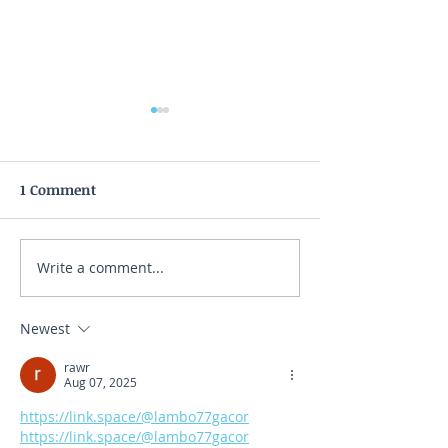
1 Comment
Write a comment...
5 τρόποι για να ξεκινήσεις
7 μύθοι που οι
σωστά τη δίαιτα σου
διατροφολόγοι εύ
μην υπήρχαν ποτ
Newest
rawr
Aug 07, 2025
https://link.space/@lambo77gacor
https://link.space/@lambo77gacor