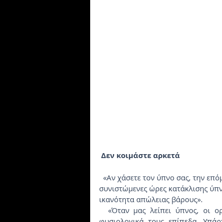
 Δεν κοιμάστε αρκετά
  «Αν χάσετε τον ύπνο σας, την επόμενη μέρα δεν θα αισθάνεστε απλά κουρασμένοι. Οι 
συνιστώμενες ώρες κατάκλισης ύπνο
ικανότητα απώλειας βάρους».
  «Όταν μας λείπει ύπνος, οι ορμόνες που ελέγχουν την πείνα δεν βρίσκονται στα 
φυσιολογικά τους επίπεδα. Υπάρ