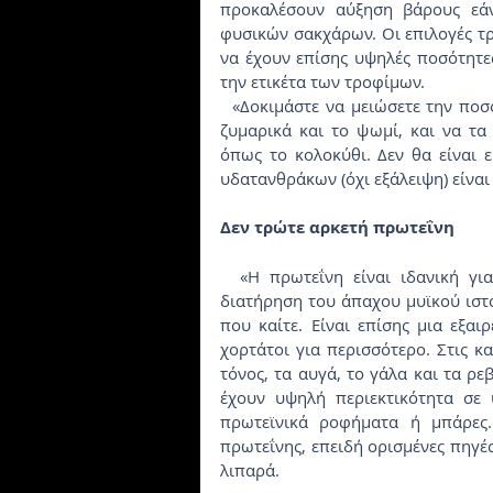
προκαλέσουν αύξηση βάρους εά
φυσικών σακχάρων. Οι επιλογές τρ
να έχουν επίσης υψηλές ποσότητες
την ετικέτα των τροφίμων.
  «Δοκιμάστε να μειώσετε την ποσότητα των απλών υδατανθράκων που τρώτε, όπως τα 
ζυμαρικά και το ψωμί, και να τα 
όπως το κολοκύθι. Δεν θα είναι 
υδατανθράκων (όχι εξάλειψη) είναι 
Δεν τρώτε αρκετή πρωτεΐνη
  «Η πρωτεΐνη είναι ιδανική για την απώλεια λίπους. Βοηθά στην οικοδόμηση και 
διατήρηση του άπαχου μυϊκού ιστο
που καίτε. Είναι επίσης μια εξαι
χορτάτοι για περισσότερο. Στις κ
τόνος, τα αυγά, το γάλα και τα ρε
έχουν υψηλή περιεκτικότητα σε 
πρωτεϊνικά ροφήματα ή μπάρες. 
πρωτεΐνης, επειδή ορισμένες πηγέ
λιπαρά.