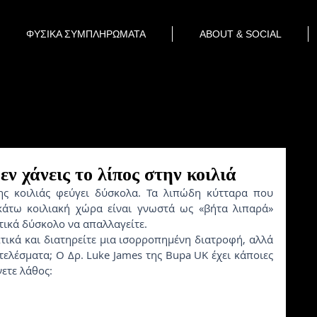
ΦΥΣΙΚΑ ΣΥΜΠΛΗΡΩΜΑΤΑ
ABOUT & SOCIAL
εν χάνεις το λίπος στην κοιλιά
άτω κοιλιακή χώρα είναι γνωστά ως «βήτα λιπαρά» 
ετικά δύσκολο να απαλλαγείτε.
ελέσματα; Ο Δρ. Luke James της Bupa UK έχει κάποιες 
νετε λάθος: