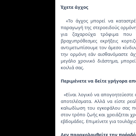
Έχετε άγχος
  «Το άγχος μπορεί να καταστρέψει τον οργανισμό μας. Μπορεί να προκαλέσει την 
παραγωγή της στεροειδούς ορμόνης 
για ζαχαρούχα τρόφιμα που π
βραχυπρόθεσμες εκρήξεις κορτιζ
αντιμετωπίσουμε τον άμεσο κίνδυν
την ορμόνη εάν αισθανόμαστε άγχ
μεγάλο χρονικό διάστημα, μπορεί
κοιλιά σας.
Περιμένετε να δείτε γρήγορα α
  «Είναι λογικό να απογοητεύεστε όταν προσπαθείτε να χάσετε βάρος και δεν βλέπετε τα 
αποτελέσματα. Αλλά να είστε ρεαλ
καλωδίωση του εγκεφάλου σας πα
στον τρόπο ζωής και χρειάζεται χρό
εβδομάδες. Επιμείνετε για τουλάχι
Δεν παρακολουθείτε την πρόοδό