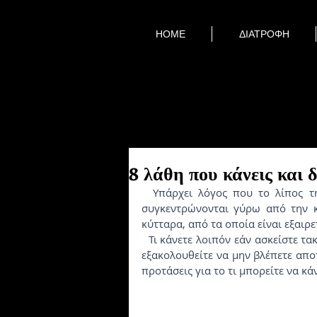
HOME
ΔΙΑΤΡΟΦΗ
8 λάθη που κάνεις και δ
  Υπάρχει λόγος που το λίπος της κοιλιάς φεύγει δύσκολα. Τα λιπώδη κύτταρα που 
συγκεντρώνονται γύρω από την κ
κύτταρα, από τα οποία είναι εξαιρ
  Τι κάνετε λοιπόν εάν ασκείστε τακτικά και διατηρείτε μια ισορροπημένη διατροφή, αλλά 
εξακολουθείτε να μην βλέπετε αποτ
προτάσεις για το τι μπορείτε να κά