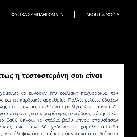
ΦΥΣΙΚΑ ΣΥΜΠΛΗΡΩΜΑΤΑ
ABOUT & SOCIAL
πως η τεστοστερόνη σου είναι
 και τις καρδιακές αρρυθμίες. Πολλές μελέτες έδειξαν 
νης στους άντρες συνδέονται με λίγες ώρες ύπνου. Οι 
εστοστερόνης είχαν μικρότερες περιόδους φάσης 3 και 
πιο βαθύ ύπνου. Τα στάδια βαθύ ύπνου απουσίασαν 
ηλικίας άνω των 60 χρόνων με χαμηλά επίπεδα 
ς ανακάλυψαν ότι η στέρηση ύπνου κατά τη διάρκεια 