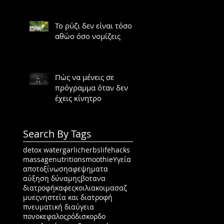
Το ρύζι δεν είναι τόσο
αθώο όσο νομίζεις
Πώς να μένεις σε
πρόγραμμα όταν δεν
έχεις κίνητρο
Search By Tags
detox water
garlic
herbs
lifehacks
massage
nutrition
smoothie
Υγεία
αποτοξίνωση
αφεψηματα
αύξηση δύναμης
βοτανα
διατροφή
καφες
κοιλιακοι
μασαζ
μυες
νηστεία και διατροφή
πνευματική διαύγεια
πονοκεφαλος
ρόδι
σκορδο