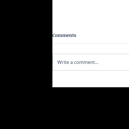
Comments
Write a comment...
6 τροφές που καταστρέφουν τη
τεστοστερόνη σου