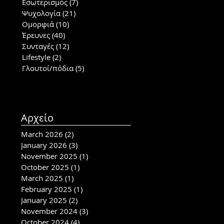
Εσωτερισμός
(7)
7 posts
Ψυχολογία
(21)
21 posts
Ομορφιά
(10)
10 posts
Έρευνες
(40)
40 posts
Συνταγές
(12)
12 posts
Lifestyle
(2)
2 posts
Γλουτοί/πόδια
(5)
5 posts
Αρχείο
March 2026
(2)
2 posts
January 2026
(3)
3 posts
November 2025
(1)
1 post
October 2025
(1)
1 post
March 2025
(1)
1 post
February 2025
(1)
1 post
January 2025
(2)
2 posts
November 2024
(3)
3 posts
October 2024
(4)
4 posts