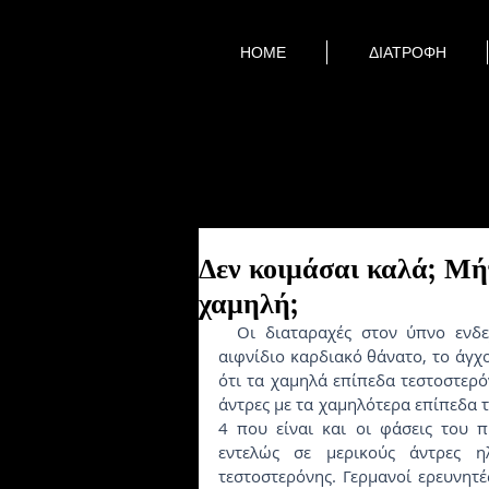
HOME
ΔΙΑΤΡΟΦΗ
Δεν κοιμάσαι καλά; Μή
χαμηλή;
  Οι διαταραχές στον ύπνο ενδεχομένως να ευνοούν την κοιλιακή παχυσαρκία, τον 
αιφνίδιο καρδιακό θάνατο, το άγχος
ότι τα χαμηλά επίπεδα τεστοστερό
άντρες με τα χαμηλότερα επίπεδα τ
4 που είναι και οι φάσεις του 
εντελώς σε μερικούς άντρες 
τεστοστερόνης. Γερμανοί ερευνητέ