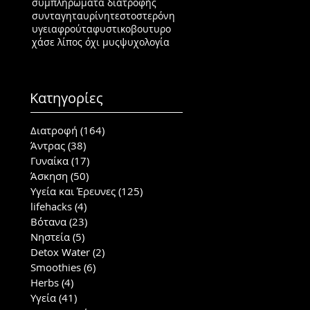
συμπληρώματα διατροφής
συνταγη
ταυρίνη
τεστοστερόνη
υγεια
φρούτα
φυστικοβουτυρο
χάσε λίπος όχι μυς
ψυχολογία
Κατηγορίες
Διατροφή
(164)
164 posts
Άντρας
(38)
38 posts
Γυναίκα
(17)
17 posts
Άσκηση
(50)
50 posts
Υγεία και Έρευνες
(125)
125 posts
lifehacks
(4)
4 posts
Βότανα
(23)
23 posts
Νηστεία
(5)
5 posts
Detox Water
(2)
2 posts
Smoothies
(6)
6 posts
Herbs
(4)
4 posts
Υγεία
(41)
41 posts