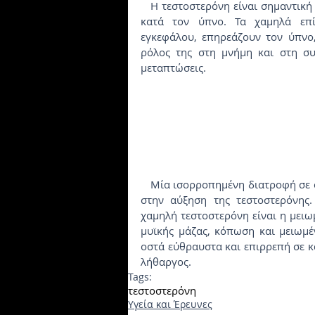
   Η τεστοστερόνη είναι σημαντική για τον συγχρονισμό της εγκεφαλικής δραστηριότητας 
κατά τον ύπνο. Τα χαμηλά επί
εγκεφάλου, επηρεάζουν τον ύπνο, 
ρόλος της στη μνήμη και στη συ
μεταπτώσεις.
   Μία ισορροπημένη διατροφή σε συνδυασμό με άσκηση μπορεί να επηρεάσει δραματικά 
στην αύξηση της τεστοστερόνης.
χαμηλή τεστοστερόνη είναι η μειω
μυϊκής μάζας, κόπωση και μειωμέν
οστά εύθραυστα και επιρρεπή σε κ
λήθαργος.
Tags:
τεστοστερόνη
Υγεία και Έρευνες