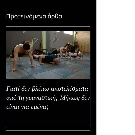
Προτεινόμενα άρθα
Γιατί δεν βλέπω αποτελέσματα
Καλοκαιρινή Ευε
από τη γυμναστική; Μήπως δεν
Καλύτερα Φρούτ
είναι για εμένα;
Εναλλακτικοί Τ
Κατανάλωσης