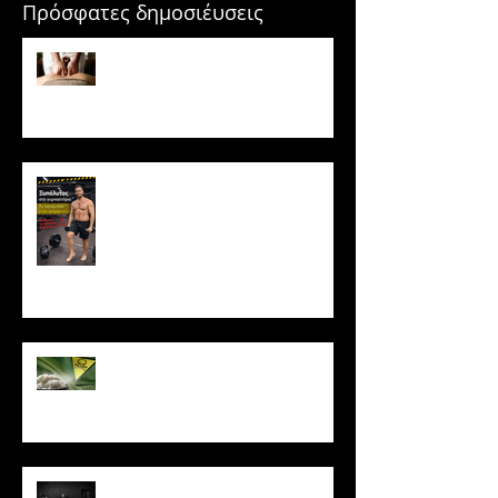
Πρόσφατες δημοσιέυσεις
Μασάζ & Μυϊκή Ανάπτυξη:
Μύθος ή κρυφό εργαλείο
υπερτροφίας;
Ξυπόλυτος στο γυμναστήριο: Η
νέα μόδα που εγκυμονεί
κινδύνους
Το ρύζι δεν είναι τόσο αθώο
όσο νομίζεις
Πώς να μένεις σε πρόγραμμα