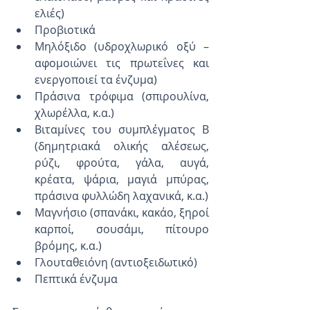
ελιές)
Προβιοτικά
Μηλόξιδο (υδροχλωρικό οξύ –
αφομοιώνει τις πρωτεΐνες και 
ενεργοποιεί τα ένζυμα)
Πράσινα τρόφιμα (σπιρουλίνα, 
χλωρέλλα, κ.α.)
Βιταμίνες του συμπλέγματος Β 
(δημητριακά ολικής αλέσεως, 
ρύζι, φρούτα, γάλα, αυγά, 
κρέατα, ψάρια, μαγιά μπύρας, 
πράσινα φυλλώδη λαχανικά, κ.α.)
Μαγνήσιο (σπανάκι, κακάο, ξηροί 
καρποί, σουσάμι, πίτουρο 
βρόμης, κ.α.)
Γλουταθειόνη (αντιοξειδωτικό)
Πεπτικά ένζυμα