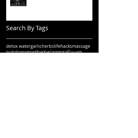
όταν δεν έχεις κίνητρο
Search By Tags
detox water
garlic
herbs
lifehacks
massage
nutrition
smoothie
Υγεία
αποτοξίνωση
αφεψηματα
αύξηση δύναμης
βοτανα
διατροφή
καφες
κοιλιακοι
μασαζ
μυες
νηστεία και διατροφή
πνευματική διαύγεια
πονοκεφαλος
ρόδι
σκορδο
συμπληρώματα διατροφής
συνταγη
ταυρίνη
τεστοστερόνη
υγεια
φρούτα
φυστικοβουτυρο
χάσε λίπος όχι μυς
ψυχολογία
Κατηγορίες
Διατροφή
(164)
164 posts
Άντρας
(38)
38 posts