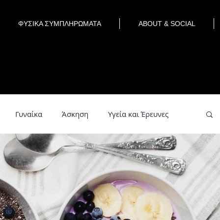
ΦΥΣΙΚΑ ΣΥΜΠΛΗΡΩΜΑΤΑ
ABOUT & SOCIAL
Γυναίκα
Άσκηση
Υγεία και Έρευνες
εία
Detox Water
Smoothies
Herbs
χολογία
Ομορφιά
Έρευνες
Συνταγές