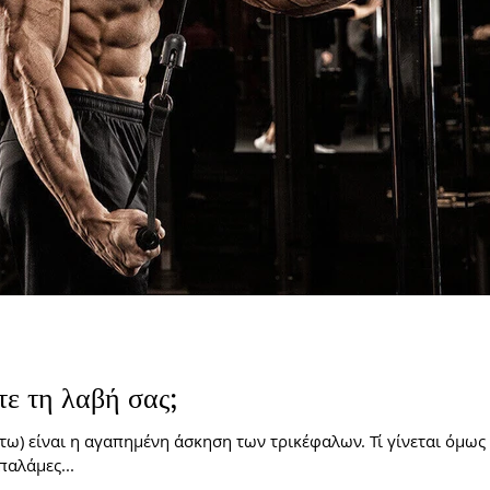
τε τη λαβή σας;
άτω) είναι η αγαπημένη άσκηση των τρικέφαλων. Τί γίνεται όμως
παλάμες...