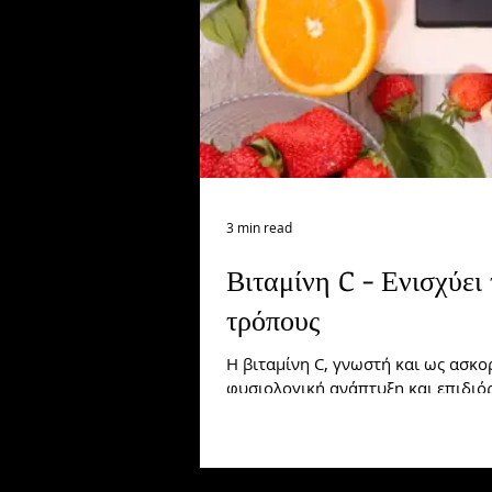
3 min read
Βιταμίνη C - Ενισχύει
τρόπους
Η βιταμίνη C, γνωστή και ως ασκορ
φυσιολογική ανάπτυξη και επιδιό