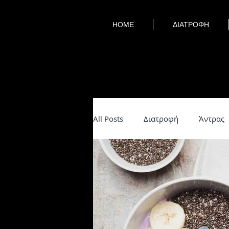
HOME
ΔΙΑΤΡΟΦΗ
All Posts
Διατροφή
Άντρας
lifehacks
Βότανα
Νηστ
Υγεία
Εσωτερισμός
Ψυ