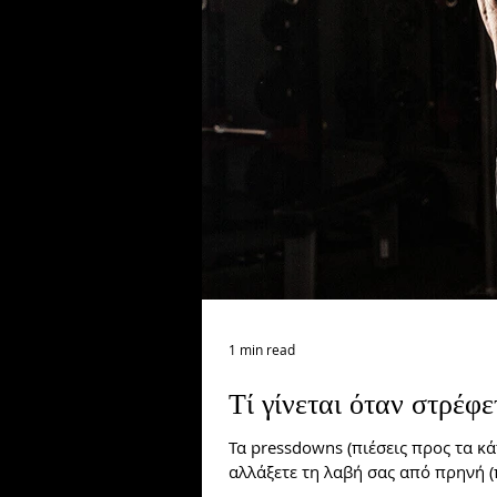
1 min read
Τί γίνεται όταν στρέφε
Τα pressdowns (πιέσεις προς τα κ
αλλάξετε τη λαβή σας από πρηνή (