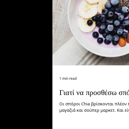
Lifestyle
Γλουτοί/πόδια
1 min read
Γιατί να προσθέσω σπ
Οι σπόροι Chia βρίσκονται πλέον 
μαγαζιά και σούπερ μαρκετ. Και είν