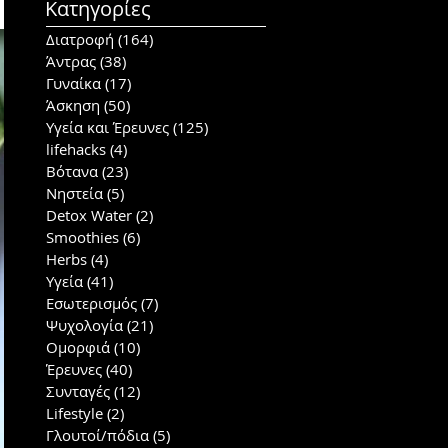
Κατηγορίες
Διατροφή
(164)
164 posts
Άντρας
(38)
38 posts
Γυναίκα
(17)
17 posts
Άσκηση
(50)
50 posts
Υγεία και Έρευνες
(125)
125 posts
lifehacks
(4)
4 posts
Βότανα
(23)
23 posts
Νηστεία
(5)
5 posts
Detox Water
(2)
2 posts
Smoothies
(6)
6 posts
Herbs
(4)
4 posts
Υγεία
(41)
41 posts
Εσωτερισμός
(7)
7 posts
Ψυχολογία
(21)
21 posts
Ομορφιά
(10)
10 posts
Έρευνες
(40)
40 posts
Συνταγές
(12)
12 posts
Lifestyle
(2)
2 posts
Γλουτοί/πόδια
(5)
5 posts