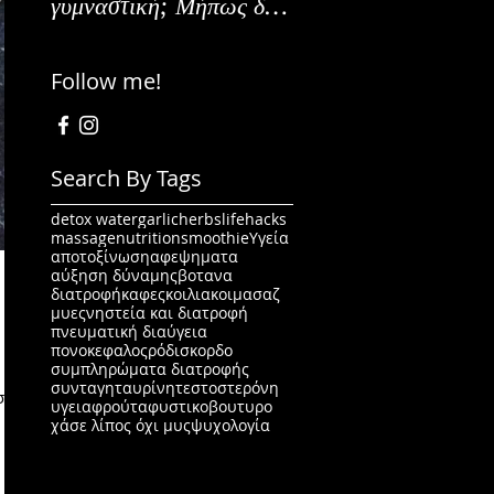
γυμναστική; Μήπως δεν
Εναλλακτικοί Τρόπο
είναι για εμένα;
Κατανάλωσης
Follow me!
Search By Tags
detox water
garlic
herbs
lifehacks
massage
nutrition
smoothie
Υγεία
αποτοξίνωση
αφεψηματα
αύξηση δύναμης
βοτανα
διατροφή
καφες
κοιλιακοι
μασαζ
μυες
νηστεία και διατροφή
πνευματική διαύγεια
πονοκεφαλος
ρόδι
σκορδο
συμπληρώματα διατροφής
συνταγη
ταυρίνη
τεστοστερόνη
στα
υγεια
φρούτα
φυστικοβουτυρο
χάσε λίπος όχι μυς
ψυχολογία