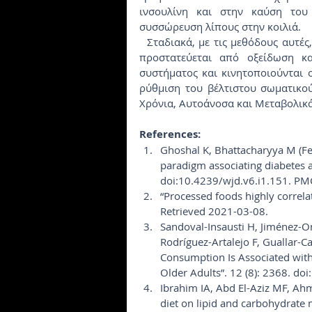
ινσουλίνη και στην καύση του 
συσσώρευση λίπους στην κοιλιά.
  Σταδιακά, με τις μεθόδους αυτές, συμπληρώνονται οι κυτταρικές ελλείψεις, το κύτταρο 
προστατεύεται από οξείδωση κα
συστήματος και κινητοποιούνται ο
ρύθμιση του βέλτιστου σωματικο
Χρόνια, Αυτοάνοσα και Μεταβολικά
References:
Ghoshal K, Bhattacharyya M (Fe
paradigm associating diabetes a
doi:10.4239/wjd.v6.i1.151. P
“Processed foods highly correlat
Retrieved 2021-03-08.
Sandoval-Insausti H, Jiménez-On
Rodríguez-Artalejo F, Guallar-C
Consumption Is Associated with
Older Adults”. 12 (8): 2368.
Ibrahim IA, Abd El-Aziz MF, Ahm
diet on lipid and carbohydrate