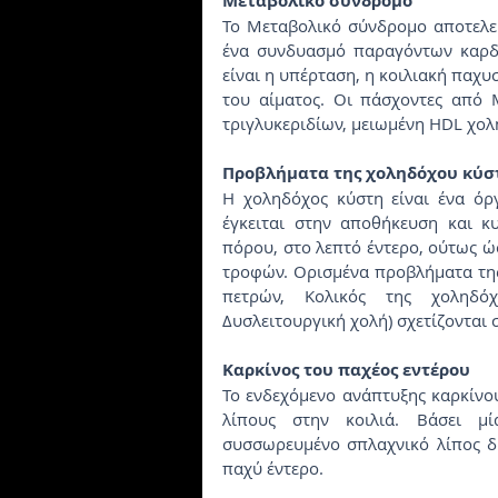
Μεταβολικό σύνδρομο
Το Μεταβολικό σύνδρομο αποτελεί
ένα συνδυασμό παραγόντων καρδι
είναι η υπέρταση, η κοιλιακή παχυσ
του αίματος. Οι πάσχοντες από 
τριγλυκεριδίων, μειωμένη HDL χολ
Προβλήματα της χοληδόχου κύσ
Η χοληδόχος κύστη είναι ένα όρ
έγκειται στην αποθήκευση και κ
πόρου, στο λεπτό έντερο, ούτως ώ
τροφών. Ορισμένα προβλήματα της
πετρών, Κολικός της χοληδό
Δυσλειτουργική χολή) σχετίζονται 
Καρκίνος του παχέος εντέρου
Το ενδεχόμενο ανάπτυξης καρκίνου
λίπους στην κοιλιά. Βάσει μί
συσσωρευμένο σπλαχνικό λίπος δι
παχύ έντερο.