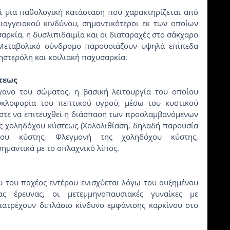
 μία παθολογική κατάσταση που χαρακτηρίζεται από 
αγγειακού κινδύνου, σημαντικότεροι εκ των οποίων 
αρκία, η δυσλιπιδαιμία και οι διαταραχές στο σάκχαρο 
Μεταβολικό σύνδρομο παρουσιάζουν υψηλά επίπεδα 
ηστερόλη και κοιλιακή παχυσαρκία.
τεως
γανο του σώματος, η βασική λειτουργία του οποίου 
υκλοφορία του πεπτικού υγρού, μέσω του κυστικού 
στε να επιτευχθεί η διάσπαση των προσλαμβανόμενων 
 χοληδόχου κύστεως (Χολολιθίαση, δηλαδή παρουσία 
χου κύστης, Φλεγμονή της χοληδόχου κύστης, 
σημαντικά με το σπλαχνικό λίπος.
 του παχέος εντέρου ενισχύεται λόγω του αυξημένου 
ας έρευνας, οι μετεμμηνοπαυσιακές γυναίκες με 
ατρέχουν διπλάσιο κίνδυνο εμφάνισης καρκίνου στο 