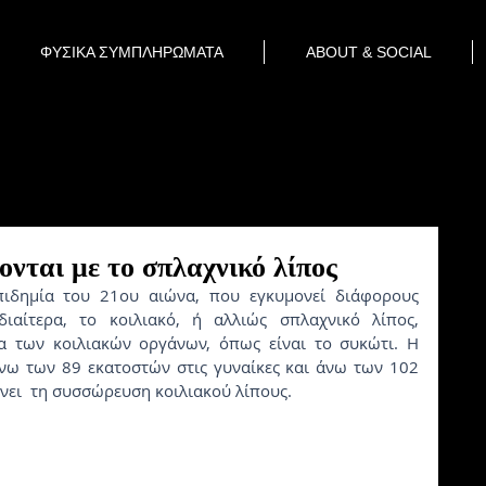
ΦΥΣΙΚΑ ΣΥΜΠΛΗΡΩΜΑΤΑ
ABOUT & SOCIAL
ονται με το σπλαχνικό λίπος
διαίτερα, το κοιλιακό, ή αλλιώς σπλαχνικό λίπος, 
α των κοιλιακών οργάνων, όπως είναι το συκώτι. Η 
νω των 89 εκατοστών στις γυναίκες και άνω των 102 
ει  τη συσσώρευση κοιλιακού λίπους.