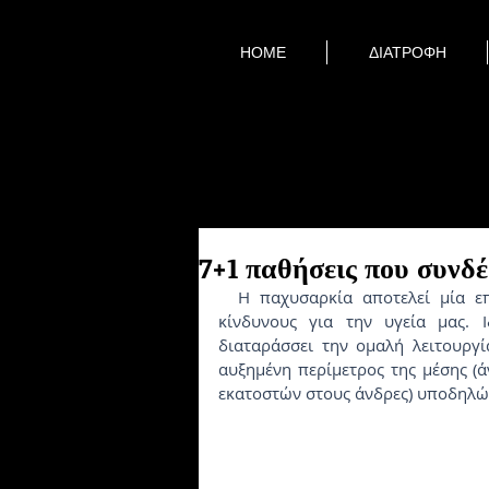
HOME
ΔΙΑΤΡΟΦΗ
7+1 παθήσεις που συνδέ
  Η παχυσαρκία αποτελεί μία επιδημία του 21ου αιώνα, που εγκυμονεί διάφορους 
κίνδυνους για την υγεία μας. Ι
διαταράσσει την ομαλή λειτουργί
αυξημένη περίμετρος της μέσης (ά
εκατοστών στους άνδρες) υποδηλών