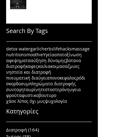
Πώς να μένεις σε πρόγραμμα
όταν δεν έχεις κίνητρο
Search By Tags
detox water
garlic
herbs
lifehacks
massage
nutrition
smoothie
Υγεία
αποτοξίνωση
αφεψηματα
αύξηση δύναμης
βοτανα
διατροφή
καφες
κοιλιακοι
μασαζ
μυες
νηστεία και διατροφή
πνευματική διαύγεια
πονοκεφαλος
ρόδι
σκορδο
συμπληρώματα διατροφής
συνταγη
ταυρίνη
τεστοστερόνη
υγεια
φρούτα
φυστικοβουτυρο
χάσε λίπος όχι μυς
ψυχολογία
Κατηγορίες
Διατροφή
(164)
164 posts
Άντρας
(38)
38 posts