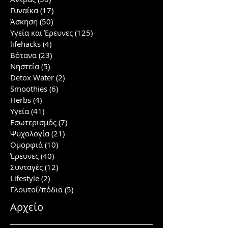
Γυναίκα
(17)
17 posts
Άσκηση
(50)
50 posts
Υγεία και Έρευνες
(125)
125 posts
lifehacks
(4)
4 posts
Βότανα
(23)
23 posts
Νηστεία
(5)
5 posts
Detox Water
(2)
2 posts
Smoothies
(6)
6 posts
Herbs
(4)
4 posts
Υγεία
(41)
41 posts
Εσωτερισμός
(7)
7 posts
Ψυχολογία
(21)
21 posts
Ομορφιά
(10)
10 posts
Έρευνες
(40)
40 posts
Συνταγές
(12)
12 posts
Lifestyle
(2)
2 posts
Γλουτοί/πόδια
(5)
5 posts
Αρχείο