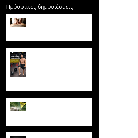
Πρόσφατες δημοσιέυσεις
Μασάζ & Μυϊκή Ανάπτυξη:
Μύθος ή κρυφό εργαλείο
υπερτροφίας;
Ξυπόλυτος στο γυμναστήριο: Η
νέα μόδα που εγκυμονεί
κινδύνους
Το ρύζι δεν είναι τόσο αθώο
όσο νομίζεις