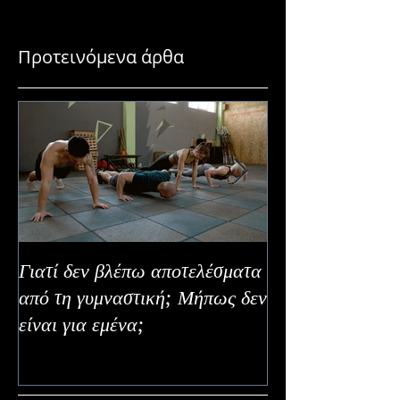
Προτεινόμενα άρθα
Γιατί δεν βλέπω αποτελέσματα
Καλοκαιρινή Ευε
από τη γυμναστική; Μήπως δεν
Καλύτερα Φρούτ
είναι για εμένα;
Εναλλακτικοί Τ
Κατανάλωσης