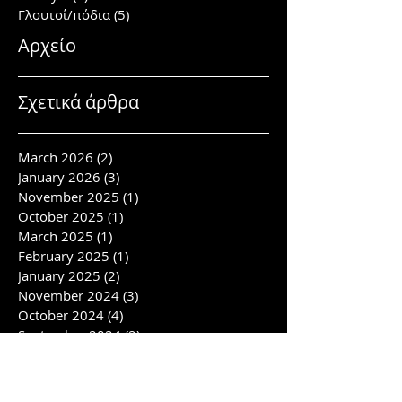
Γλουτοί/πόδια
(5)
5 posts
Αρχείο
Σχετικά άρθρα
March 2026
(2)
2 posts
January 2026
(3)
3 posts
November 2025
(1)
1 post
October 2025
(1)
1 post
March 2025
(1)
1 post
February 2025
(1)
1 post
January 2025
(2)
2 posts
November 2024
(3)
3 posts
October 2024
(4)
4 posts
September 2024
(2)
2 posts
July 2024
(4)
4 posts
June 2024
(3)
3 posts
April 2024
(1)
1 post