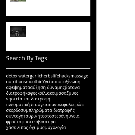
όσο νομίζεις
Πώς να μένεις σε πρόγραμμα
όταν δεν έχεις κίνητρο
Search By Tags
detox water
garlic
herbs
lifehacks
massage
nutrition
smoothie
Υγεία
αποτοξίνωση
αφεψηματα
αύξηση δύναμης
βοτανα
διατροφή
καφες
κοιλιακοι
μασαζ
μυες
νηστεία και διατροφή
πνευματική διαύγεια
πονοκεφαλος
ρόδι
σκορδο
συμπληρώματα διατροφής
συνταγη
ταυρίνη
τεστοστερόνη
υγεια
φρούτα
φυστικοβουτυρο
χάσε λίπος όχι μυς
ψυχολογία