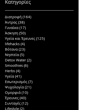
Κατηγορίες
Διατροφή
(164)
164 posts
Άντρας
(38)
38 posts
Γυναίκα
(17)
17 posts
Άσκηση
(50)
50 posts
Υγεία και Έρευνες
(125)
125 posts
lifehacks
(4)
4 posts
Βότανα
(23)
23 posts
Νηστεία
(5)
5 posts
Detox Water
(2)
2 posts
Smoothies
(6)
6 posts
Herbs
(4)
4 posts
Υγεία
(41)
41 posts
Εσωτερισμός
(7)
7 posts
Ψυχολογία
(21)
21 posts
Ομορφιά
(10)
10 posts
Έρευνες
(40)
40 posts
Συνταγές
(12)
12 posts
Lifestyle
(2)
2 posts