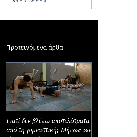
Write a comment...
Οι αρνητικές επιδράσεις
Τα λιποκύτταρα 
των αντιοξειδωτικών
ξεχνούν και ξέρο
το δείχνουν
Προτεινόμενα άρθα
Γιατί δεν βλέπω αποτελέσματα
Καλοκαιρινή Ευε
από τη γυμναστική; Μήπως δεν
Καλύτερα Φρούτ