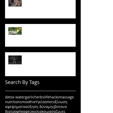
Το ρύζι δεν είναι τόσο αθώο
όσο νομίζεις
Πώς να μένεις σε πρόγραμμα
όταν δεν έχεις κίνητρο
Search By Tags
detox water
garlic
herbs
lifehacks
massage
nutrition
smoothie
Υγεία
αποτοξίνωση
αφεψηματα
αύξηση δύναμης
βοτανα
διατροφή
καφες
κοιλιακοι
μασαζ
μυες