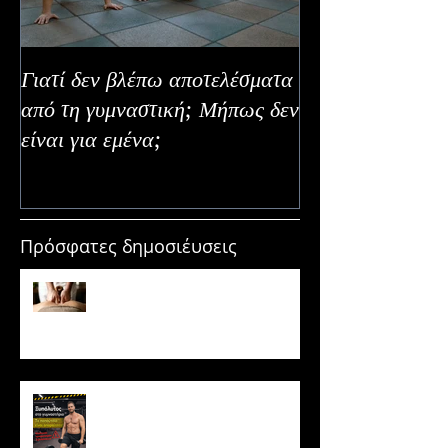
Γιατί δεν βλέπω αποτελέσματα
Καλοκαιρινή Ευε
από τη γυμναστική; Μήπως δεν
Καλύτερα Φρούτ
είναι για εμένα;
Εναλλακτικοί Τ
Κατανάλωσης
Πρόσφατες δημοσιέυσεις
Μασάζ & Μυϊκή Ανάπτυξη:
Μύθος ή κρυφό εργαλείο
υπερτροφίας;
Ξυπόλυτος στο γυμναστήριο: Η
νέα μόδα που εγκυμονεί
κινδύνους