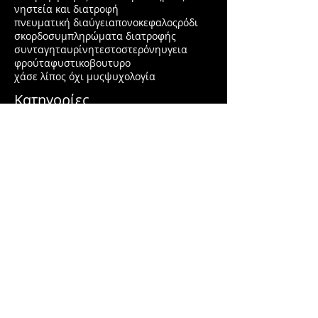
νηστεία και διατροφή
πνευματική διαύγεια
πονοκεφαλος
ρόδι
σκορδο
συμπληρώματα διατροφής
συνταγη
ταυρίνη
τεστοστερόνη
υγεια
φρούτα
φυστικοβουτυρο
χάσε λίπος όχι μυς
ψυχολογία
Κατηγορίες
Διατροφή
(164)
164 posts
Άντρας
(38)
38 posts
Γυναίκα
(17)
17 posts
Άσκηση
(50)
50 posts
Υγεία και Έρευνες
(125)
125 posts
lifehacks
(4)
4 posts
Βότανα
(23)
23 posts
Νηστεία
(5)
5 posts
Detox Water
(2)
2 posts
Smoothies
(6)
6 posts
Herbs
(4)
4 posts
Υγεία
(41)
41 posts