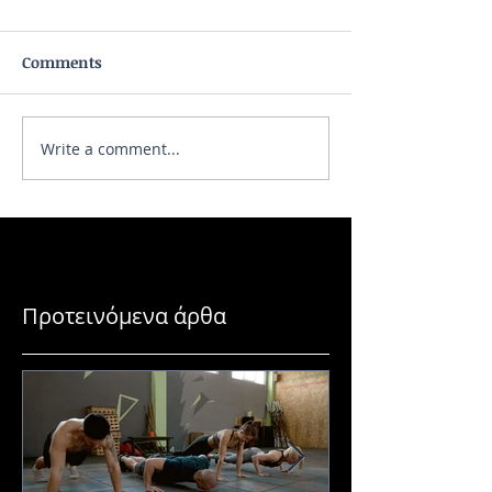
Comments
Write a comment...
Ποια είναι η καλύτερη
Ο ρόλος των αμι
πρωτεΐνη;
στη προπόνηση
Προτεινόμενα άρθα