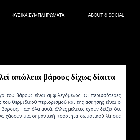
ΦΥΣΙΚΑ ΣΥΜΠΛΗΡΩΜΑΤΑ
ABOUT & SOCIAL
εί απώλεια βάρους δίχως δίαιτα
 του θερμιδικού περιορισμού και της άσκησης είναι ο 
άρους. Παρ’ όλα αυτά, άλλες μελέτες έχουν δείξει ότι 
α χάσουν μία σημαντική ποσότητα σωματικού λίπους 