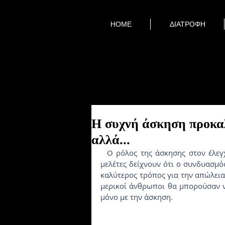
HOME
ΔΙΑΤΡΟΦΗ
Η συχνή άσκηση προκαλ
αλλά...
  Ο ρόλος της άσκησης στον έλεγχο του βάρους είναι αμφιλεγόμενος. Οι περισσότερες 
μελέτες δείχνουν ότι ο συνδυασμός
καλύτερος τρόπος για την απώλεια β
μερικοί άνθρωποι θα μπορούσαν ν
μόνο με την άσκηση.