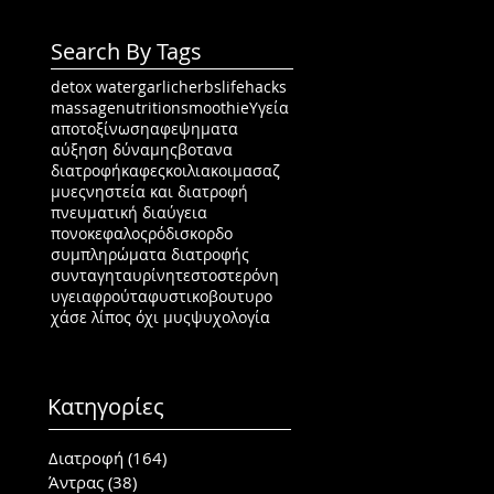
Search By Tags
detox water
garlic
herbs
lifehacks
massage
nutrition
smoothie
Υγεία
αποτοξίνωση
αφεψηματα
αύξηση δύναμης
βοτανα
διατροφή
καφες
κοιλιακοι
μασαζ
μυες
νηστεία και διατροφή
πνευματική διαύγεια
πονοκεφαλος
ρόδι
σκορδο
συμπληρώματα διατροφής
συνταγη
ταυρίνη
τεστοστερόνη
υγεια
φρούτα
φυστικοβουτυρο
χάσε λίπος όχι μυς
ψυχολογία
Κατηγορίες
Διατροφή
(164)
164 posts
Άντρας
(38)
38 posts