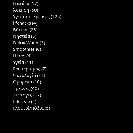
Γυναίκα
(17)
17 posts
Άσκηση
(50)
50 posts
Υγεία και Έρευνες
(125)
125 posts
lifehacks
(4)
4 posts
Βότανα
(23)
23 posts
Νηστεία
(5)
5 posts
Detox Water
(2)
2 posts
Smoothies
(6)
6 posts
Herbs
(4)
4 posts
Υγεία
(41)
41 posts
Εσωτερισμός
(7)
7 posts
Ψυχολογία
(21)
21 posts
Ομορφιά
(10)
10 posts
Έρευνες
(40)
40 posts
Συνταγές
(12)
12 posts
Lifestyle
(2)
2 posts
Γλουτοί/πόδια
(5)
5 posts