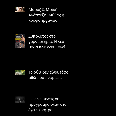
Μασάζ & Μυϊκή
Ανάπτυξη: Μύθος ή
κρυφό εργαλείο
υπερτροφίας;
Ξυπόλυτος στο
γυμναστήριο: Η νέα
μόδα που εγκυμονεί
κινδύνους
Το ρύζι δεν είναι τόσο
αθώο όσο νομίζεις
Πώς να μένεις σε
πρόγραμμα όταν δεν
έχεις κίνητρο