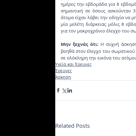
ημέρες την εβδομάδα για 8 εβδομά
σημαντική σε όσους ασκούνταν 3
άτομα είχαν λάβει την οδηγία να μη
μία μελέτη διάρκειας μόλις 8 εβδ
για τον μακροχρόνιο έλεγχο του σ
Μην ξεχνάς ότι:
 Η συχνή άσκηση
βοηθά στον έλεγχο του σωματικού β
σε ολόκληρη την εικόνα του ατόμο
Υγεία και Έρευνες
Έρευνες
Άσκηση
Related Posts