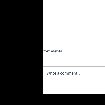
Comments
Write a comment...
Η μεσογειακή διατροφή βελτιώ
τον έλεγχο του βάρους