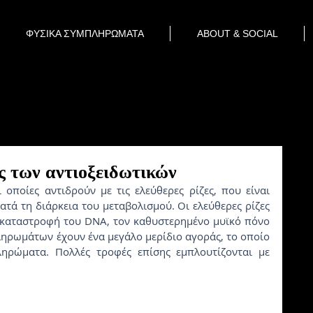
ΦΥΣΙΚΑ ΣΥΜΠΛΗΡΩΜΑΤΑ
ABOUT & SOCIAL
ς των αντιοξειδωτικών
ι οποίες αντιδρούν με τις ελεύθερες ρίζες, που είναι 
ατά τη διάρκεια του μεταβολισμού. Οι ελεύθερες ρίζες 
 καταστροφή του DNA, τον καθυστερημένο μυϊκό πόνο 
ληρωμάτων έχουν ένα μεγάλο μερίδιο αγοράς, το οποίο 
ηρώματα. Πολλές τροφές επίσης εμπλουτίζονται με 