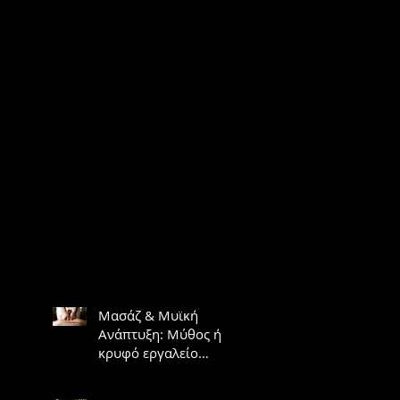
Μασάζ & Μυϊκή
Ανάπτυξη: Μύθος ή
κρυφό εργαλείο
υπερτροφίας;