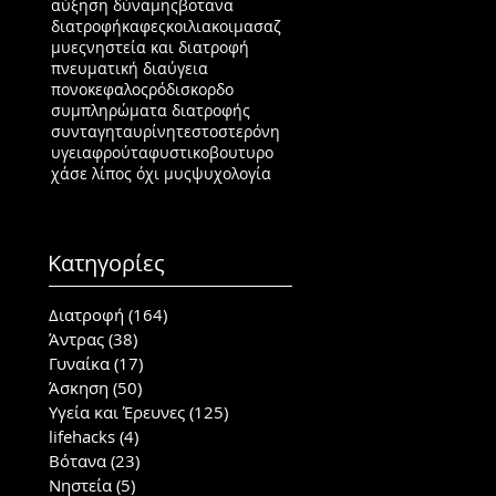
αύξηση δύναμης
βοτανα
διατροφή
καφες
κοιλιακοι
μασαζ
μυες
νηστεία και διατροφή
πνευματική διαύγεια
πονοκεφαλος
ρόδι
σκορδο
συμπληρώματα διατροφής
συνταγη
ταυρίνη
τεστοστερόνη
υγεια
φρούτα
φυστικοβουτυρο
χάσε λίπος όχι μυς
ψυχολογία
Κατηγορίες
Διατροφή
(164)
164 posts
Άντρας
(38)
38 posts
Γυναίκα
(17)
17 posts
Άσκηση
(50)
50 posts
Υγεία και Έρευνες
(125)
125 posts
lifehacks
(4)
4 posts
Βότανα
(23)
23 posts
Νηστεία
(5)
5 posts