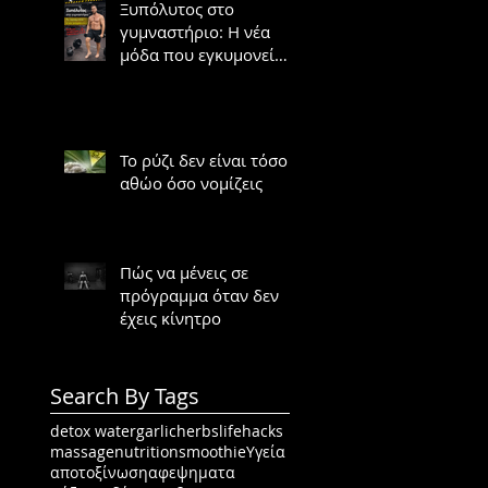
Ξυπόλυτος στο
γυμναστήριο: Η νέα
μόδα που εγκυμονεί
κινδύνους
Το ρύζι δεν είναι τόσο
αθώο όσο νομίζεις
Πώς να μένεις σε
πρόγραμμα όταν δεν
έχεις κίνητρο
Search By Tags
detox water
garlic
herbs
lifehacks
massage
nutrition
smoothie
Υγεία
αποτοξίνωση
αφεψηματα