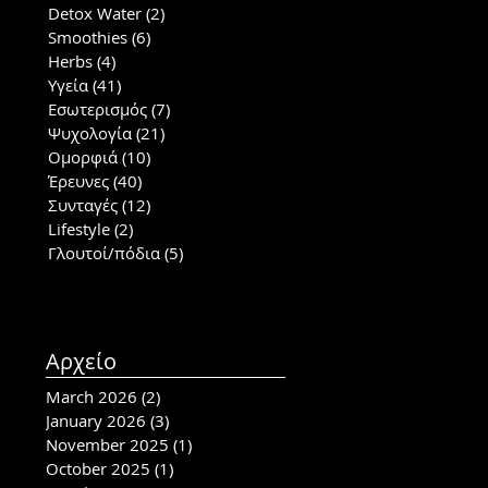
Detox Water
(2)
2 posts
Smoothies
(6)
6 posts
Herbs
(4)
4 posts
Υγεία
(41)
41 posts
Εσωτερισμός
(7)
7 posts
Ψυχολογία
(21)
21 posts
Ομορφιά
(10)
10 posts
Έρευνες
(40)
40 posts
Συνταγές
(12)
12 posts
Lifestyle
(2)
2 posts
Γλουτοί/πόδια
(5)
5 posts
Αρχείο
March 2026
(2)
2 posts
January 2026
(3)
3 posts
November 2025
(1)
1 post
October 2025
(1)
1 post