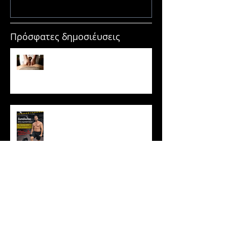
Πρόσφατες δημοσιέυσεις
Μασάζ & Μυϊκή Ανάπτυξη:
Μύθος ή κρυφό εργαλείο
υπερτροφίας;
Ξυπόλυτος στο γυμναστήριο: Η
νέα μόδα που εγκυμονεί
κινδύνους
Το ρύζι δεν είναι τόσο αθώο
όσο νομίζεις