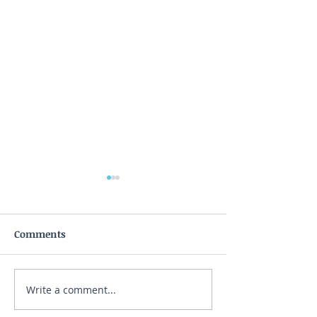
Comments
Write a comment...
Smoothie: Summer
Γάλα αμυγδάλου:
Days
όντως τόσο θρεπτ