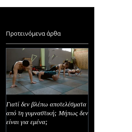
Προτεινόμενα άρθα
Γιατί δεν βλέπω αποτελέσματα
Καλοκαιρινή Ευε
από τη γυμναστική; Μήπως δεν
Καλύτερα Φρούτ
είναι για εμένα;
Εναλλακτικοί Τ
Κατανάλωσης