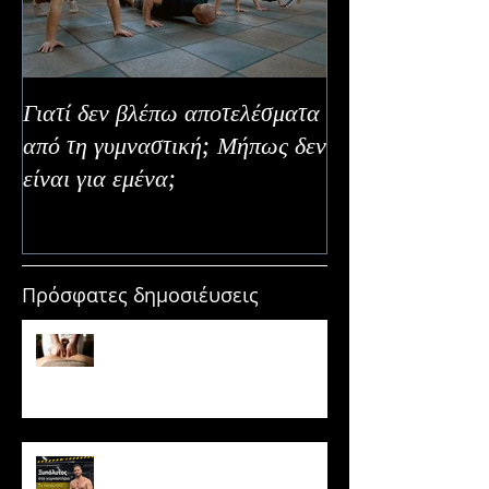
Γιατί δεν βλέπω αποτελέσματα
Καλοκαιρινή Ευε
από τη γυμναστική; Μήπως δεν
Καλύτερα Φρούτ
είναι για εμένα;
Εναλλακτικοί Τ
Κατανάλωσης
Πρόσφατες δημοσιέυσεις
Μασάζ & Μυϊκή Ανάπτυξη:
Μύθος ή κρυφό εργαλείο
υπερτροφίας;
Ξυπόλυτος στο γυμναστήριο: Η
νέα μόδα που εγκυμονεί