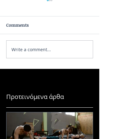
Comments
Write a comment...
Ποια είναι η καλύτερη
Πρόγραμμα για μ
πρωτεΐνη;
μυϊκή ανάπτυξη
Προτεινόμενα άρθα