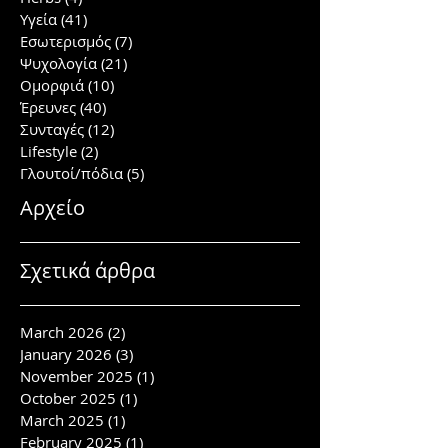
Υγεία
(41)
41 posts
Εσωτερισμός
(7)
7 posts
Ψυχολογία
(21)
21 posts
Ομορφιά
(10)
10 posts
Έρευνες
(40)
40 posts
Συνταγές
(12)
12 posts
Lifestyle
(2)
2 posts
Γλουτοί/πόδια
(5)
5 posts
Αρχείο
Σχετικά άρθρα
March 2026
(2)
2 posts
January 2026
(3)
3 posts
November 2025
(1)
1 post
October 2025
(1)
1 post
March 2025
(1)
1 post
February 2025
(1)
1 post