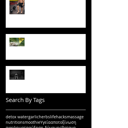
κινδύνους
Το ρύζι δεν είναι τόσο αθώο
όσο νομίζεις
Πώς να μένεις σε πρόγραμμα
όταν δεν έχεις κίνητρο
Search By Tags
detox water
garlic
herbs
lifehacks
massage
nutrition
smoothie
Υγεία
αποτοξίνωση
αφεψηματα
αύξηση δύναμης
βοτανα