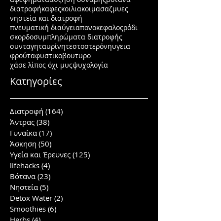
διατροφή
καφες
κοιλιακοι
μασαζ
μυες
νηστεία και διατροφή
πνευματική διαύγεια
πονοκεφαλος
ρόδι
σκορδο
συμπληρώματα διατροφής
συνταγη
ταυρίνη
τεστοστερόνη
υγεια
φρούτα
φυστικοβουτυρο
χάσε λίπος όχι μυς
ψυχολογία
Κατηγορίες
Διατροφή
(164)
164 posts
Άντρας
(38)
38 posts
Γυναίκα
(17)
17 posts
Άσκηση
(50)
50 posts
Υγεία και Έρευνες
(125)
125 posts
lifehacks
(4)
4 posts
Βότανα
(23)
23 posts
Νηστεία
(5)
5 posts
Detox Water
(2)
2 posts
Smoothies
(6)
6 posts
Herbs
(4)
4 posts