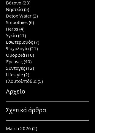
Βότανα
(23)
23 posts
Νηστεία
(5)
5 posts
Detox Water
(2)
2 posts
Smoothies
(6)
6 posts
Herbs
(4)
4 posts
Υγεία
(41)
41 posts
Εσωτερισμός
(7)
7 posts
Ψυχολογία
(21)
21 posts
Ομορφιά
(10)
10 posts
Έρευνες
(40)
40 posts
Συνταγές
(12)
12 posts
Lifestyle
(2)
2 posts
Γλουτοί/πόδια
(5)
5 posts
Αρχείο
Σχετικά άρθρα
March 2026
(2)
2 posts