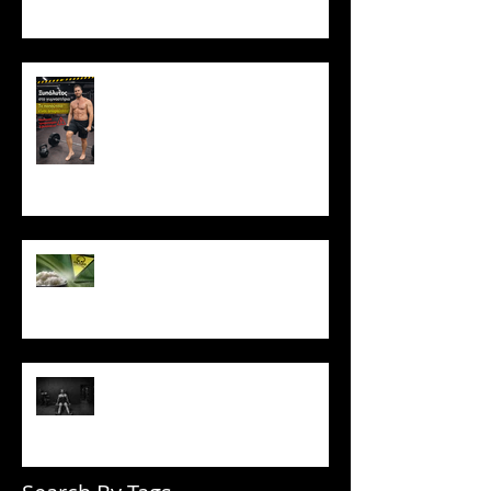
υπερτροφίας;
Ξυπόλυτος στο γυμναστήριο: Η
νέα μόδα που εγκυμονεί
κινδύνους
Το ρύζι δεν είναι τόσο αθώο
όσο νομίζεις
Πώς να μένεις σε πρόγραμμα
όταν δεν έχεις κίνητρο