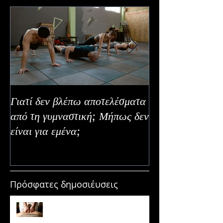
Γιατί δεν βλέπω αποτελέσματα
Καλοκαιρινή Ευε
από τη γυμναστική; Μήπως δεν
Καλύτερα Φρούτ
είναι για εμένα;
Εναλλακτικοί Τ
Κατανάλωσης
Πρόσφατες δημοσιέυσεις
Μασάζ & Μυϊκή Ανάπτυξη:
Μύθος ή κρυφό εργαλείο