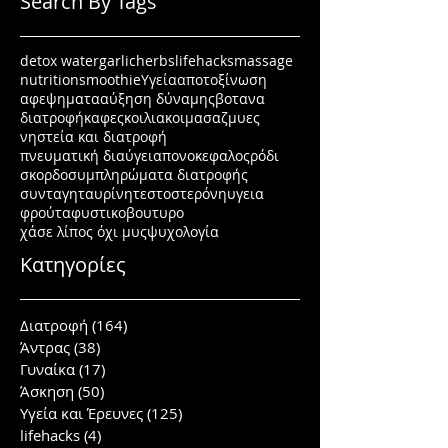
Search By Tags
detox water
garlic
herbs
lifehacks
massage
nutrition
smoothie
Υγεία
αποτοξίνωση
αφεψηματα
αύξηση δύναμης
βοτανα
διατροφή
καφες
κοιλιακοι
μασαζ
μυες
νηστεία και διατροφή
πνευματική διαύγεια
πονοκεφαλος
ρόδι
σκορδο
συμπληρώματα διατροφής
συνταγη
ταυρίνη
τεστοστερόνη
υγεια
φρούτα
φυστικοβουτυρο
χάσε λίπος όχι μυς
ψυχολογία
Κατηγορίες
Διατροφή
(164)
164 posts
Άντρας
(38)
38 posts
Γυναίκα
(17)
17 posts
Άσκηση
(50)
50 posts
Υγεία και Έρευνες
(125)
125 posts
lifehacks
(4)
4 posts