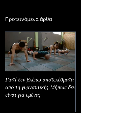
Προτεινόμενα άρθα
Γιατί δεν βλέπω αποτελέσματα
Καλοκαιρινή Ευε
από τη γυμναστική; Μήπως δεν
Καλύτερα Φρούτ
είναι για εμένα;
Εναλλακτικοί Τ
Κατανάλωσης