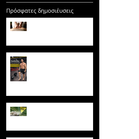
Πρόσφατες δημοσιέυσεις
Μασάζ & Μυϊκή Ανάπτυξη:
Μύθος ή κρυφό εργαλείο
υπερτροφίας;
Ξυπόλυτος στο γυμναστήριο: Η
νέα μόδα που εγκυμονεί
κινδύνους
Το ρύζι δεν είναι τόσο αθώο
όσο νομίζεις