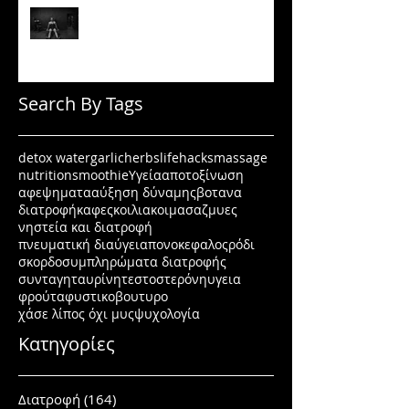
Πώς να μένεις σε πρόγραμμα
όταν δεν έχεις κίνητρο
Search By Tags
detox water
garlic
herbs
lifehacks
massage
nutrition
smoothie
Υγεία
αποτοξίνωση
αφεψηματα
αύξηση δύναμης
βοτανα
διατροφή
καφες
κοιλιακοι
μασαζ
μυες
νηστεία και διατροφή
πνευματική διαύγεια
πονοκεφαλος
ρόδι
σκορδο
συμπληρώματα διατροφής
συνταγη
ταυρίνη
τεστοστερόνη
υγεια
φρούτα
φυστικοβουτυρο
χάσε λίπος όχι μυς
ψυχολογία
Κατηγορίες
Διατροφή
(164)
164 posts