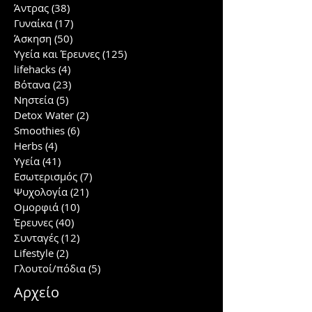
Άντρας
(38)
38 posts
Γυναίκα
(17)
17 posts
Άσκηση
(50)
50 posts
Υγεία και Έρευνες
(125)
125 posts
lifehacks
(4)
4 posts
Βότανα
(23)
23 posts
Νηστεία
(5)
5 posts
Detox Water
(2)
2 posts
Smoothies
(6)
6 posts
Herbs
(4)
4 posts
Υγεία
(41)
41 posts
Εσωτερισμός
(7)
7 posts
Ψυχολογία
(21)
21 posts
Ομορφιά
(10)
10 posts
Έρευνες
(40)
40 posts
Συνταγές
(12)
12 posts
Lifestyle
(2)
2 posts
Γλουτοί/πόδια
(5)
5 posts
Αρχείο