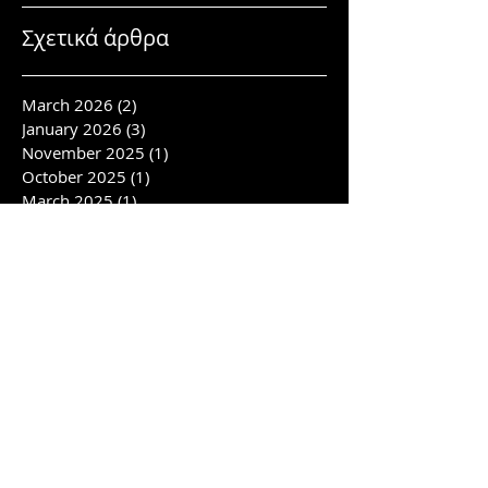
Σχετικά άρθρα
March 2026
(2)
2 posts
January 2026
(3)
3 posts
November 2025
(1)
1 post
October 2025
(1)
1 post
March 2025
(1)
1 post
February 2025
(1)
1 post
January 2025
(2)
2 posts
November 2024
(3)
3 posts
October 2024
(4)
4 posts
September 2024
(2)
2 posts
July 2024
(4)
4 posts
June 2024
(3)
3 posts
April 2024
(1)
1 post
February 2024
(6)
6 posts
January 2024
(1)
1 post
November 2023
(2)
2 posts
October 2023
(2)
2 posts