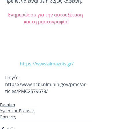
πρέπει να είναι με ή δίχως καφεΐνη.
Ενημερώσου για την αυτοεξέταση 
και τη μαστογραφία!
 https://www.almazois.gr/
Πηγές:
https://www.ncbi.nlm.nih.gov/pmc/ar
ticles/PMC2579678/
Γυναίκα
Υγεία και Έρευνες
Έρευνες