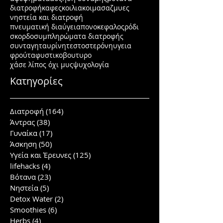
διατροφή
καφες
κοιλιακοι
μασαζ
μυες
νηστεία και διατροφή
πνευματική διαύγεια
πονοκεφαλος
ρόδι
σκορδο
συμπληρώματα διατροφής
συνταγη
ταυρίνη
τεστοστερόνη
υγεια
φρούτα
φυστικοβουτυρο
χάσε λίπος όχι μυς
ψυχολογία
Κατηγορίες
Διατροφή
(164)
164 posts
Άντρας
(38)
38 posts
Γυναίκα
(17)
17 posts
Άσκηση
(50)
50 posts
Υγεία και Έρευνες
(125)
125 posts
lifehacks
(4)
4 posts
Βότανα
(23)
23 posts
Νηστεία
(5)
5 posts
Detox Water
(2)
2 posts
Smoothies
(6)
6 posts
Herbs
(4)
4 posts