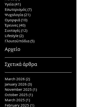
Υγεία
(41)
41 posts
Εσωτερισμός
(7)
7 posts
Ψυχολογία
(21)
21 posts
Ομορφιά
(10)
10 posts
Έρευνες
(40)
40 posts
Συνταγές
(12)
12 posts
Lifestyle
(2)
2 posts
Γλουτοί/πόδια
(5)
5 posts
Αρχείο
Σχετικά άρθρα
March 2026
(2)
2 posts
January 2026
(3)
3 posts
November 2025
(1)
1 post
October 2025
(1)
1 post
March 2025
(1)
1 post
February 2025
(1)
1 post