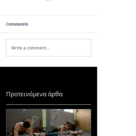
Comments
Write a comment...
Υπάρχουν παρενέργειες
Γυναίκα: 7 λόγοι
όταν πίνεις λεμονόνερο;
το αβοκάντο στη
σου
Προτεινόμενα άρθα