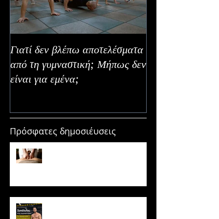
Γιατί δεν βλέπω αποτελέσματα
Καλοκαιρινή Ευε
από τη γυμναστική; Μήπως δεν
Καλύτερα Φρούτ
είναι για εμένα;
Εναλλακτικοί Τ
Κατανάλωσης
Πρόσφατες δημοσιέυσεις
Μασάζ & Μυϊκή Ανάπτυξη:
Μύθος ή κρυφό εργαλείο
υπερτροφίας;
Ξυπόλυτος στο γυμναστήριο: Η
νέα μόδα που εγκυμονεί