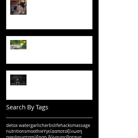
κινδύνους
Το ρύζι δεν είναι τόσο αθώο
όσο νομίζεις
Πώς να μένεις σε πρόγραμμα
όταν δεν έχεις κίνητρο
Search By Tags
detox water
garlic
herbs
lifehacks
massage
nutrition
smoothie
Υγεία
αποτοξίνωση
αφεψηματα
αύξηση δύναμης
βοτανα