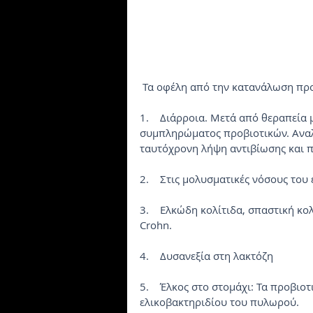
 Τα οφέλη από την κατανάλωση προ
1.    Διάρροια. Μετά από θεραπεία
συμπληρώματος προβιοτικών. Αναλό
ταυτόχρονη λήψη αντιβίωσης και π
2.    Στις μολυσματικές νόσους το
3.    Ελκώδη κολίτιδα, σπαστική κο
Crohn.
4.    Δυσανεξία στη λακτόζη
5.    Έλκος στο στομάχι: Τα προβι
ελικοβακτηριδίου του πυλωρού.