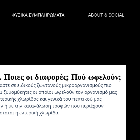
ΦΥΣΙΚΑ ΣΥΜΠΛΗΡΩΜΑΤΑ
ABOUT & SOCIAL
. Ποιες οι διαφορές; Πού ωφελούν;
ι ζυμομύκητες οι οποίοι ωφελούν τον οργανισμό μας 
τερικής χλωρίδας και γενικά του πεπτικού μας 
 ή με την κατανάλωση τροφών που περιέχουν 
σταται η εντερική χλωρίδα.