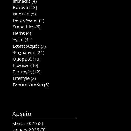
lifehacks
(4)
4 posts
Βότανα
(23)
23 posts
Νηστεία
(5)
5 posts
Detox Water
(2)
2 posts
Smoothies
(6)
6 posts
Herbs
(4)
4 posts
Υγεία
(41)
41 posts
Εσωτερισμός
(7)
7 posts
Ψυχολογία
(21)
21 posts
Ομορφιά
(10)
10 posts
Έρευνες
(40)
40 posts
Συνταγές
(12)
12 posts
Lifestyle
(2)
2 posts
Γλουτοί/πόδια
(5)
5 posts
Αρχείο
March 2026
(2)
2 posts
January 2026
(3)
3 posts