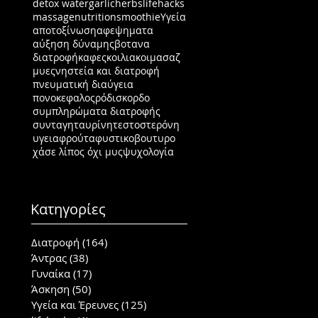
detox water
garlic
herbs
lifehacks
massage
nutrition
smoothie
Υγεία
αποτοξίνωση
αφεψηματα
αύξηση δύναμης
βοτανα
διατροφή
καφες
κοιλιακοι
μασαζ
μυες
νηστεία και διατροφή
πνευματική διαύγεια
πονοκεφαλος
ρόδι
σκορδο
συμπληρώματα διατροφής
συνταγη
ταυρίνη
τεστοστερόνη
υγεια
φρούτα
φυστικοβουτυρο
χάσε λίπος όχι μυς
ψυχολογία
Κατηγορίες
Διατροφή
(164)
164 posts
Άντρας
(38)
38 posts
Γυναίκα
(17)
17 posts
Άσκηση
(50)
50 posts
Υγεία και Έρευνες
(125)
125 posts