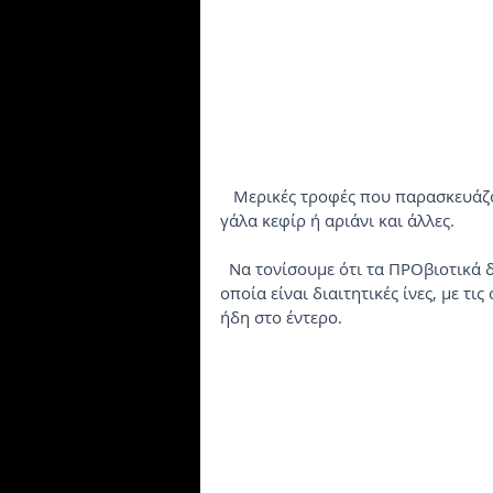
   Μερικές τροφές που παρασκευάζονται με βακτηριακή ζύμωση είναι και το γιαούρτι, το 
γάλα κεφίρ ή αριάνι και άλλες. 
  Να τονίσουμε ότι τα ΠΡΟβιοτικά δεν θα πρέπει να τα συγχέουμε με τα ΠΡΕβιοτικά, τα 
οποία είναι διαιτητικές ίνες, με τ
ήδη στο έντερο.