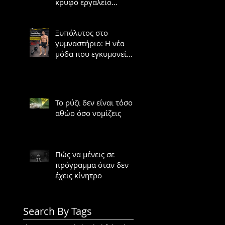
κρυφό εργαλείο
υπερτροφίας;
Ξυπόλυτος στο
γυμναστήριο: Η νέα
μόδα που εγκυμονεί
κινδύνους
Το ρύζι δεν είναι τόσο
αθώο όσο νομίζεις
Πώς να μένεις σε
πρόγραμμα όταν δεν
έχεις κίνητρο
Search By Tags