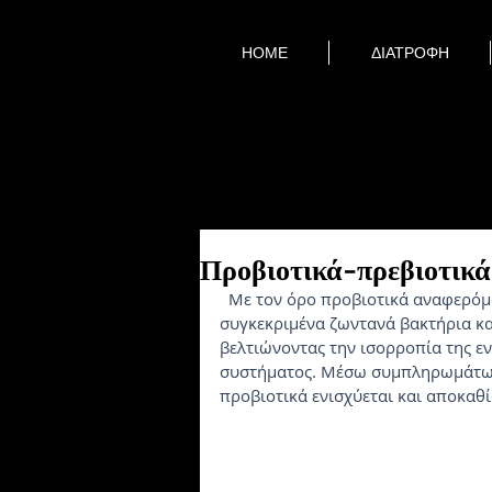
HOME
ΔΙΑΤΡΟΦΗ
Προβιοτικά-πρεβιοτικά
  Με τον όρο προβιοτικά αναφερόμαστε σε ειδικούς ζωντανούς μικροοργανισμούς πιο 
συγκεκριμένα ζωντανά βακτήρια κα
βελτιώνοντας την ισορροπία της εν
συστήματος. Μέσω συμπληρωμάτων
προβιοτικά ενισχύεται και αποκαθί