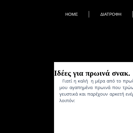
HOME
ΔΙΑΤΡΟΦΗ
Ιδέες για πρωινά σνακ.
  Γιατί η καλή  η μέρα από το πρωί φαίνεται αποφάσισα να μαζέψω και να δείξω τα δικά 
μου αγαπημένα πρωινά που τρώω 
γευστικά και παρέχουν αρκετή ενέρ
λοιπόν: