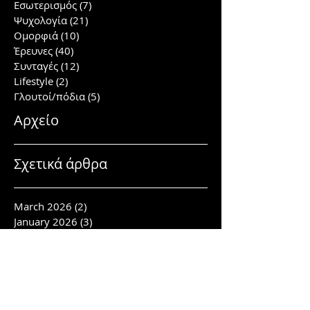
Εσωτερισμός
(7)
7 posts
Ψυχολογία
(21)
21 posts
Ομορφιά
(10)
10 posts
Έρευνες
(40)
40 posts
Συνταγές
(12)
12 posts
Lifestyle
(2)
2 posts
Γλουτοί/πόδια
(5)
5 posts
Αρχείο
Σχετικά άρθρα
March 2026
(2)
2 posts
January 2026
(3)
3 posts
November 2025
(1)
1 post
October 2025
(1)
1 post
March 2025
(1)
1 post
February 2025
(1)
1 post
January 2025
(2)
2 posts