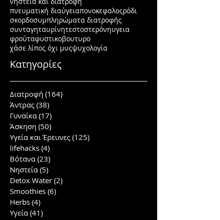
νηστεία και διατροφή
πνευματική διαύγεια
πονοκεφαλος
ρόδι
σκορδο
συμπληρώματα διατροφής
συνταγη
ταυρίνη
τεστοστερόνη
υγεια
φρούτα
φυστικοβουτυρο
χάσε λίπος όχι μυς
ψυχολογία
Κατηγορίες
Διατροφή
(164)
164 posts
Άντρας
(38)
38 posts
Γυναίκα
(17)
17 posts
Άσκηση
(50)
50 posts
Υγεία και Έρευνες
(125)
125 posts
lifehacks
(4)
4 posts
Βότανα
(23)
23 posts
Νηστεία
(5)
5 posts
Detox Water
(2)
2 posts
Smoothies
(6)
6 posts
Herbs
(4)
4 posts
Υγεία
(41)
41 posts