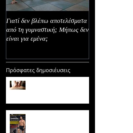
Γιατί δεν βλέπω αποτελέσματα
Καλοκαιρινή Ευε
από τη γυμναστική; Μήπως δεν
Καλύτερα Φρούτ
είναι για εμένα;
Εναλλακτικοί Τ
Κατανάλωσης
Πρόσφατες δημοσιέυσεις
Μασάζ & Μυϊκή Ανάπτυξη:
Μύθος ή κρυφό εργαλείο
υπερτροφίας;
Ξυπόλυτος στο γυμναστήριο: Η
νέα μόδα που εγκυμονεί
κινδύνους