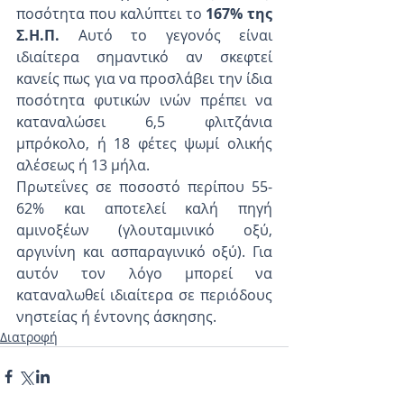
ποσότητα που καλύπτει το 
167% της 
Σ.Η.Π. 
Αυτό το γεγονός είναι 
ιδιαίτερα σημαντικό αν σκεφτεί 
κανείς πως για να προσλάβει την ίδια 
ποσότητα φυτικών ινών πρέπει να 
καταναλώσει 6,5 φλιτζάνια 
μπρόκολο, ή 18 φέτες ψωμί ολικής 
αλέσεως ή 13 μήλα.
Πρωτεΐνες σε ποσοστό περίπου 55-
62% και αποτελεί καλή πηγή 
αμινοξέων (γλουταμινικό οξύ, 
αργινίνη και ασπαραγινικό οξύ). Για 
αυτόν τον λόγο μπορεί να 
καταναλωθεί ιδιαίτερα σε περιόδους 
νηστείας ή έντονης άσκησης.
Διατροφή