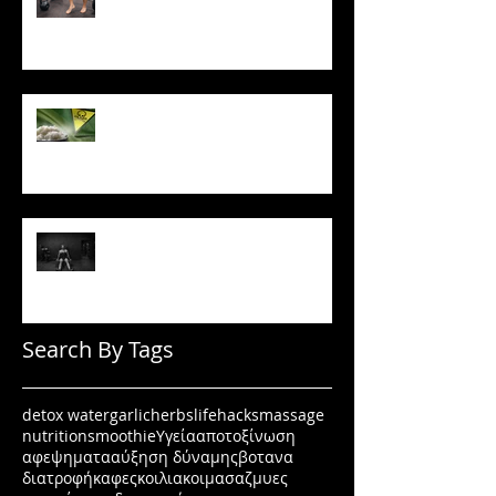
Το ρύζι δεν είναι τόσο αθώο
όσο νομίζεις
Πώς να μένεις σε πρόγραμμα
όταν δεν έχεις κίνητρο
Search By Tags
detox water
garlic
herbs
lifehacks
massage
nutrition
smoothie
Υγεία
αποτοξίνωση
αφεψηματα
αύξηση δύναμης
βοτανα
διατροφή
καφες
κοιλιακοι
μασαζ
μυες