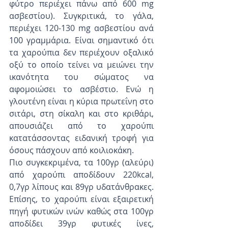
φύτρο περιέχει πάνω από 600 mg 
ασβεστίου). Συγκριτικά, το γάλα, 
περιέχει 120-130 mg ασβεστίου ανά 
100 γραμμάρια. Είναι σημαντικό ότι 
τα χαρούπια δεν περιέχουν οξαλικό 
οξύ το οποίο τείνει να μειώνει την 
ικανότητα του σώματος να 
αφομοιώσει το ασβέστιο. Ενώ η 
γλουτένη είναι η κύρια πρωτεΐνη στο 
σιτάρι, στη σίκαλη και στο κριθάρι, 
απουσιάζει από το χαρούπι 
κατατάσσοντας ειδανική τροφή για 
όσους πάσχουν από κοιλιοκάκη. 
Πιο συγκεκριμένα, τα 100γρ (αλεύρι) 
από χαρούπι αποδίδουν 220kcal, 
0,7γρ λίπους και 89γρ υδατάνθρακες. 
Επίσης, το χαρούπι είναι εξαιρετική 
πηγή φυτικών ινών καθώς στα 100γρ 
αποδίδει 39γρ φυτικές ίνες, 