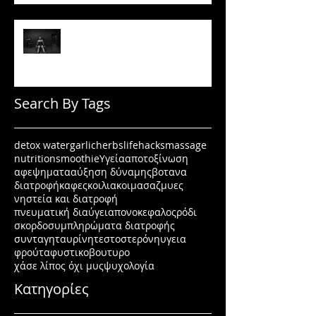
Πώς να μένεις σε πρόγραμμα
όταν δεν έχεις κίνητρο
Search By Tags
detox water
garlic
herbs
lifehacks
massage
nutrition
smoothie
Υγεία
αποτοξίνωση
αφεψηματα
αύξηση δύναμης
βοτανα
διατροφή
καφες
κοιλιακοι
μασαζ
μυες
νηστεία και διατροφή
πνευματική διαύγεια
πονοκεφαλος
ρόδι
σκορδο
συμπληρώματα διατροφής
συνταγη
ταυρίνη
τεστοστερόνη
υγεια
φρούτα
φυστικοβουτυρο
χάσε λίπος όχι μυς
ψυχολογία
Κατηγορίες