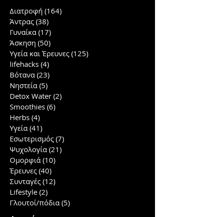
Διατροφή
(164)
164 posts
Άντρας
(38)
38 posts
Γυναίκα
(17)
17 posts
Άσκηση
(50)
50 posts
Υγεία και Έρευνες
(125)
125 posts
lifehacks
(4)
4 posts
Βότανα
(23)
23 posts
Νηστεία
(5)
5 posts
Detox Water
(2)
2 posts
Smoothies
(6)
6 posts
Herbs
(4)
4 posts
Υγεία
(41)
41 posts
Εσωτερισμός
(7)
7 posts
Ψυχολογία
(21)
21 posts
Ομορφιά
(10)
10 posts
Έρευνες
(40)
40 posts
Συνταγές
(12)
12 posts
Lifestyle
(2)
2 posts
Γλουτοί/πόδια
(5)
5 posts