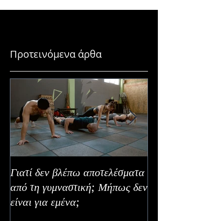
budget
Αποκτήσεις το Τ
Χρώμα Χωρίς Κι
Προτεινόμενα άρθα
Γιατί δεν βλέπω αποτελέσματα
Καλοκαιρινή Ευε
από τη γυμναστική; Μήπως δεν
Καλύτερα Φρούτ
είναι για εμένα;
Εναλλακτικοί Τ
Κατανάλωσης