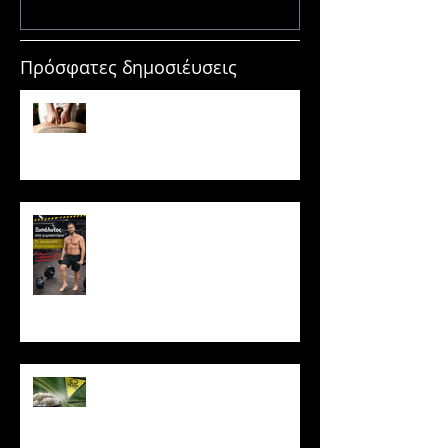
Πρόσφατες δημοσιέυσεις
Μασάζ & Μυϊκή Ανάπτυξη:
Μύθος ή κρυφό εργαλείο
υπερτροφίας;
Ξυπόλυτος στο γυμναστήριο: Η
νέα μόδα που εγκυμονεί
κινδύνους
Το ρύζι δεν είναι τόσο αθώο
όσο νομίζεις