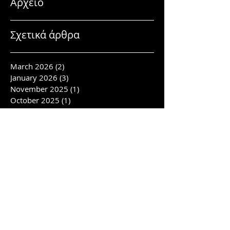
Αρχείο
Σχετικά άρθρα
March 2026
(2)
2 posts
January 2026
(3)
3 posts
November 2025
(1)
1 post
October 2025
(1)
1 post
March 2025
(1)
1 post
February 2025
(1)
1 post
January 2025
(2)
2 posts
November 2024
(3)
3 posts
October 2024
(4)
4 posts
September 2024
(2)
2 posts
July 2024
(4)
4 posts
June 2024
(3)
3 posts
April 2024
(1)
1 post
February 2024
(6)
6 posts
January 2024
(1)
1 post