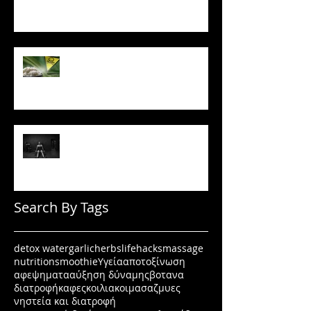
Το ρύζι δεν είναι τόσο αθώο
όσο νομίζεις
Πώς να μένεις σε πρόγραμμα
όταν δεν έχεις κίνητρο
Search By Tags
detox water
garlic
herbs
lifehacks
massage
nutrition
smoothie
Υγεία
αποτοξίνωση
αφεψηματα
αύξηση δύναμης
βοτανα
διατροφή
καφες
κοιλιακοι
μασαζ
μυες
νηστεία και διατροφή