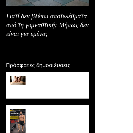
Γιατί δεν βλέπω αποτελέσματα
Καλοκαιρινή Ευε
από τη γυμναστική; Μήπως δεν
Καλύτερα Φρούτ
είναι για εμένα;
Εναλλακτικοί Τ
Κατανάλωσης
Πρόσφατες δημοσιέυσεις
Μασάζ & Μυϊκή Ανάπτυξη:
Μύθος ή κρυφό εργαλείο
υπερτροφίας;
Ξυπόλυτος στο γυμναστήριο: Η
νέα μόδα που εγκυμονεί
κινδύνους