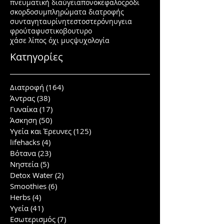
πνευματική διαύγεια
πονοκεφαλος
ρόδι
σκορδο
συμπληρώματα διατροφής
συνταγη
ταυρίνη
τεστοστερόνη
υγεια
φρούτα
φυστικοβουτυρο
χάσε λίπος όχι μυς
ψυχολογία
Κατηγορίες
Διατροφή
(164)
164 posts
Άντρας
(38)
38 posts
Γυναίκα
(17)
17 posts
Άσκηση
(50)
50 posts
Υγεία και Έρευνες
(125)
125 posts
lifehacks
(4)
4 posts
Βότανα
(23)
23 posts
Νηστεία
(5)
5 posts
Detox Water
(2)
2 posts
Smoothies
(6)
6 posts
Herbs
(4)
4 posts
Υγεία
(41)
41 posts
Εσωτερισμός
(7)
7 posts