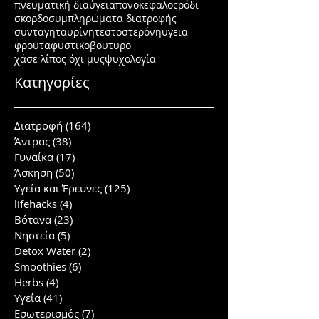
πνευματική διαύγεια
πονοκεφαλος
ρόδι
σκορδο
συμπληρώματα διατροφής
συνταγη
ταυρίνη
τεστοστερόνη
υγεια
φρούτα
φυστικοβουτυρο
χάσε λίπος όχι μυς
ψυχολογία
Κατηγορίες
Διατροφή
(164)
164 posts
Άντρας
(38)
38 posts
Γυναίκα
(17)
17 posts
Άσκηση
(50)
50 posts
Υγεία και Έρευνες
(125)
125 posts
lifehacks
(4)
4 posts
Βότανα
(23)
23 posts
Νηστεία
(5)
5 posts
Detox Water
(2)
2 posts
Smoothies
(6)
6 posts
Herbs
(4)
4 posts
Υγεία
(41)
41 posts
Εσωτερισμός
(7)
7 posts