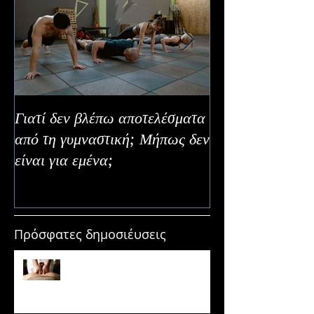
Γιατί δεν βλέπω αποτελέσματα
Καλοκαιρινή Ευε
από τη γυμναστική; Μήπως δεν
Καλύτερα Φρούτ
είναι για εμένα;
Εναλλακτικοί Τ
Κατανάλωσης
Πρόσφατες δημοσιέυσεις
Μασάζ & Μυϊκή Ανάπτυξη:
Μύθος ή κρυφό εργαλείο
υπερτροφίας;