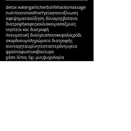
detox water
garlic
herbs
lifehacks
massage
nutrition
smoothie
Υγεία
αποτοξίνωση
αφεψηματα
αύξηση δύναμης
βοτανα
διατροφή
καφες
κοιλιακοι
μασαζ
μυες
νηστεία και διατροφή
πνευματική διαύγεια
πονοκεφαλος
ρόδι
σκορδο
συμπληρώματα διατροφής
συνταγη
ταυρίνη
τεστοστερόνη
υγεια
φρούτα
φυστικοβουτυρο
χάσε λίπος όχι μυς
ψυχολογία
Κατηγορίες
Διατροφή
(164)
164 posts
Άντρας
(38)
38 posts
Γυναίκα
(17)
17 posts
Άσκηση
(50)
50 posts
Υγεία και Έρευνες
(125)
125 posts
lifehacks
(4)
4 posts
Βότανα
(23)
23 posts
Νηστεία
(5)
5 posts