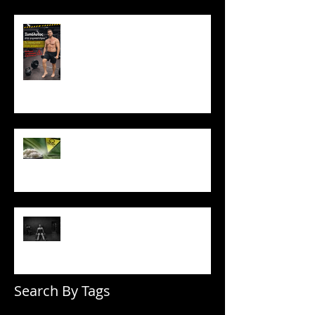
Ξυπόλυτος στο γυμναστήριο: Η
νέα μόδα που εγκυμονεί
κινδύνους
Το ρύζι δεν είναι τόσο αθώο
όσο νομίζεις
Πώς να μένεις σε πρόγραμμα
όταν δεν έχεις κίνητρο
Search By Tags