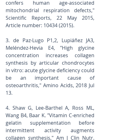
confers human age-associated 
mitochondrial respiration defects," 
Scientific Reports, 22 May 2015, 
Article number: 10434 (2015).
3. de Paz-Lugo P1,2, Lupiáñez JA3, 
Meléndez-Hevia E4, "High glycine 
concentration increases collagen 
synthesis by articular chondrocytes 
in vitro: acute glycine deficiency could 
be an important cause of 
osteoarthritis," Amino Acids, 2018 Jul 
13.
4. Shaw G, Lee-Barthel A, Ross ML, 
Wang B4, Baar K. "Vitamin C-enriched 
gelatin supplementation before 
intermittent activity augments 
collagen synthesis," Am J Clin Nutr. 