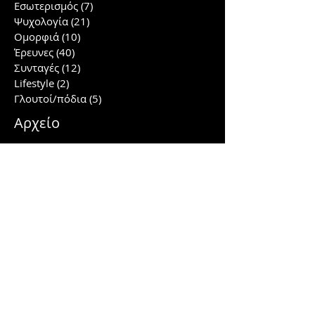
Εσωτερισμός
(7)
7 posts
Ψυχολογία
(21)
21 posts
Ομορφιά
(10)
10 posts
Έρευνες
(40)
40 posts
Συνταγές
(12)
12 posts
Lifestyle
(2)
2 posts
Γλουτοί/πόδια
(5)
5 posts
Αρχείο
Σχετικά άρθρα
March 2026
(2)
2 posts
January 2026
(3)
3 posts
November 2025
(1)
1 post
October 2025
(1)
1 post
March 2025
(1)
1 post
February 2025
(1)
1 post
January 2025
(2)
2 posts