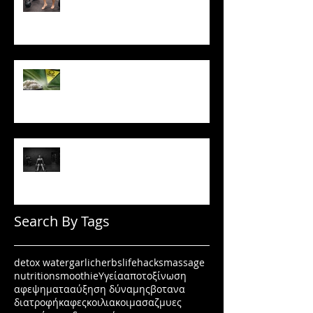
Το ρύζι δεν είναι τόσο αθώο
όσο νομίζεις
Πώς να μένεις σε πρόγραμμα
όταν δεν έχεις κίνητρο
Search By Tags
detox water
garlic
herbs
lifehacks
massage
nutrition
smoothie
Υγεία
αποτοξίνωση
αφεψηματα
αύξηση δύναμης
βοτανα
διατροφή
καφες
κοιλιακοι
μασαζ
μυες