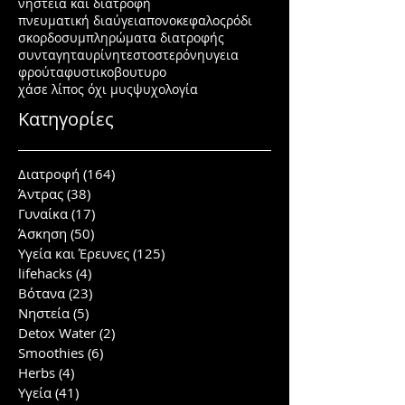
νηστεία και διατροφή
πνευματική διαύγεια
πονοκεφαλος
ρόδι
σκορδο
συμπληρώματα διατροφής
συνταγη
ταυρίνη
τεστοστερόνη
υγεια
φρούτα
φυστικοβουτυρο
χάσε λίπος όχι μυς
ψυχολογία
Κατηγορίες
Διατροφή
(164)
164 posts
Άντρας
(38)
38 posts
Γυναίκα
(17)
17 posts
Άσκηση
(50)
50 posts
Υγεία και Έρευνες
(125)
125 posts
lifehacks
(4)
4 posts
Βότανα
(23)
23 posts
Νηστεία
(5)
5 posts
Detox Water
(2)
2 posts
Smoothies
(6)
6 posts
Herbs
(4)
4 posts
Υγεία
(41)
41 posts