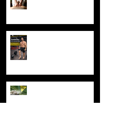
Μασάζ & Μυϊκή Ανάπτυξη:
Μύθος ή κρυφό εργαλείο
υπερτροφίας;
Ξυπόλυτος στο γυμναστήριο: Η
νέα μόδα που εγκυμονεί
κινδύνους
Το ρύζι δεν είναι τόσο αθώο
όσο νομίζεις
Πώς να μένεις σε πρόγραμμα
όταν δεν έχεις κίνητρο