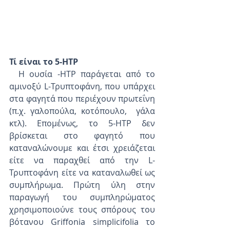
Τί είναι το 5-HTP
  H ουσία -HTP παράγεται από το 
αμινοξύ L-Τρυπτοφάνη, που υπάρχει 
στα φαγητά που περιέχουν πρωτεΐνη 
(π.χ. γαλοπούλα, κοτόπουλο,  γάλα 
κτλ). Επομένως, το 5-HTP δεν 
βρίσκεται στο φαγητό που 
καταναλώνουμε και έτσι χρειάζεται 
είτε να παραχθεί από την L-
Τρυπτοφάνη είτε να καταναλωθεί ως 
συμπλήρωμα. Πρώτη ύλη στην 
παραγωγή του συμπληρώματος 
χρησιμοποιούνε τους σπόρους του 
βότανου Griffonia simplicifolia το 