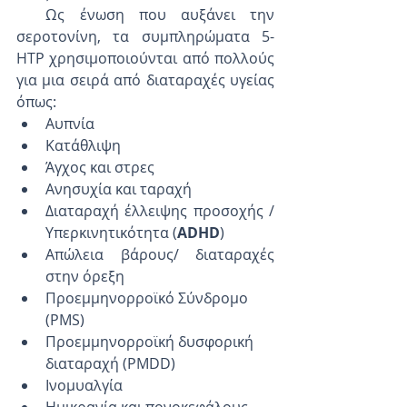
  Ως ένωση που αυξάνει την 
σεροτονίνη, τα συμπληρώματα 5-
ΗΤΡ χρησιμοποιούνται από πολλούς 
για μια σειρά από διαταραχές υγείας 
όπως:
Αυπνία
Κατάθλιψη
Άγχος και στρες
Ανησυχία και ταραχή
Διαταραχή έλλειψης προσοχής / 
Υπερκινητικότητα (
ADHD
)
Απώλεια βάρους/ διαταραχές 
στην όρεξη
Προεμμηνορροϊκό Σύνδρομο 
(PMS)
Προεμμηνορροϊκή δυσφορική 
διαταραχή (PMDD)
Ινομυαλγία