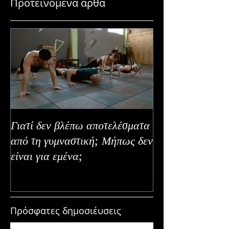
Προτεινόμενα άρθα
Γιατί δεν βλέπω αποτελέσματα
Καλοκαιρινή Ευε
από τη γυμναστική; Μήπως δεν
Καλύτερα Φρούτ
είναι για εμένα;
Εναλλακτικοί Τ
Κατανάλωσης
Πρόσφατες δημοσιέυσεις