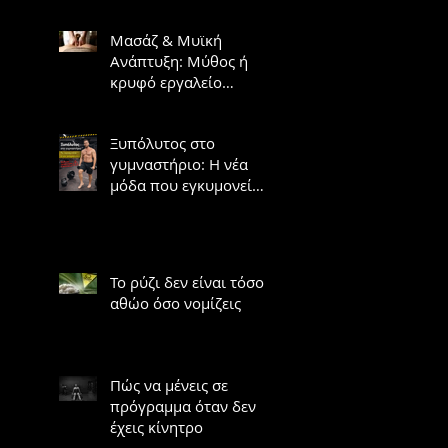
Μασάζ & Μυϊκή
Ανάπτυξη: Μύθος ή
κρυφό εργαλείο
υπερτροφίας;
Ξυπόλυτος στο
γυμναστήριο: Η νέα
μόδα που εγκυμονεί
κινδύνους
Το ρύζι δεν είναι τόσο
αθώο όσο νομίζεις
Πώς να μένεις σε
πρόγραμμα όταν δεν
έχεις κίνητρο