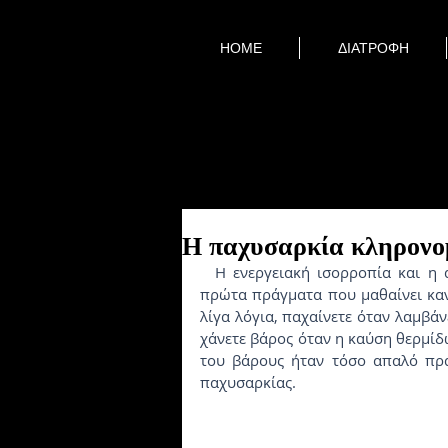
HOME
ΔΙΑΤΡΟΦΗ
Η παχυσαρκία κληρονομ
  Η ενεργειακή ισορροπία και η αρχή της διατήρησης της ενέργειας είναι ένα από τα 
πρώτα πράγματα που μαθαίνει κανε
λίγα λόγια, παχαίνετε όταν λαμβάνε
χάνετε βάρος όταν η καύση θερμίδ
του βάρους ήταν τόσο απαλό πρά
παχυσαρκίας.