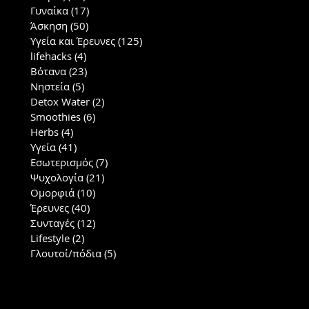
Γυναίκα
(17)
17 posts
Άσκηση
(50)
50 posts
Υγεία και Έρευνες
(125)
125 posts
lifehacks
(4)
4 posts
Βότανα
(23)
23 posts
Νηστεία
(5)
5 posts
Detox Water
(2)
2 posts
Smoothies
(6)
6 posts
Herbs
(4)
4 posts
Υγεία
(41)
41 posts
Εσωτερισμός
(7)
7 posts
Ψυχολογία
(21)
21 posts
Ομορφιά
(10)
10 posts
Έρευνες
(40)
40 posts
Συνταγές
(12)
12 posts
Lifestyle
(2)
2 posts
Γλουτοί/πόδια
(5)
5 posts