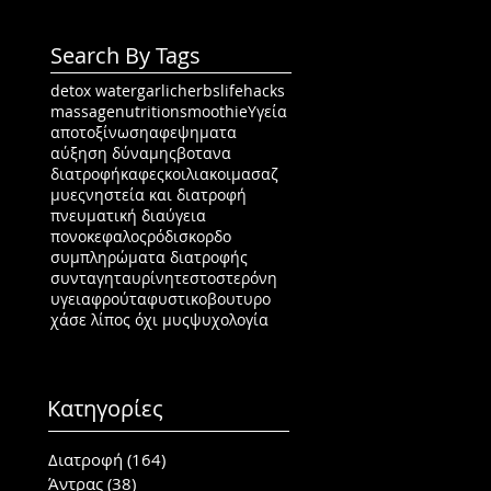
Search By Tags
detox water
garlic
herbs
lifehacks
massage
nutrition
smoothie
Υγεία
αποτοξίνωση
αφεψηματα
αύξηση δύναμης
βοτανα
διατροφή
καφες
κοιλιακοι
μασαζ
μυες
νηστεία και διατροφή
πνευματική διαύγεια
πονοκεφαλος
ρόδι
σκορδο
συμπληρώματα διατροφής
συνταγη
ταυρίνη
τεστοστερόνη
υγεια
φρούτα
φυστικοβουτυρο
χάσε λίπος όχι μυς
ψυχολογία
Κατηγορίες
Διατροφή
(164)
164 posts
Άντρας
(38)
38 posts