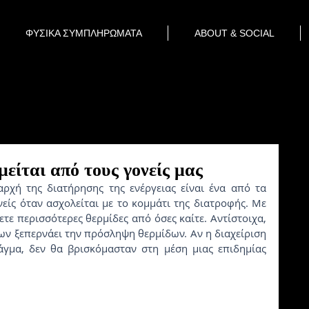
ΦΥΣΙΚΑ ΣΥΜΠΛΗΡΩΜΑΤΑ
ABOUT & SOCIAL
είται από τους γονείς μας
ίς όταν ασχολείται με το κομμάτι της διατροφής. Με 
τε περισσότερες θερμίδες από όσες καίτε. Αντίστοιχα, 
ων ξεπερνάει την πρόσληψη θερμίδων. Αν η διαχείριση 
γμα, δεν θα βρισκόμασταν στη μέση μιας επιδημίας 