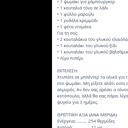
• 1 ψωμάκι για χάμπουργκερ
• 1 κουταλιά τόνο σε λάδι
• 1 φύλλο μαρούλι
• 1 ροδέλα κρεμμύδι
• 1 φέτα ντομάτα
Για τη σος:
• 2 κουταλάκια του γλυκού ελαιόλ
• 1 κουταλάκι του γλυκού ξίδι
• 1 κουταλάκι του γλυκού βαλσάμι
• Λίγο πιπέρι
EKTEΛEΣH:
Xτυπάτε σε μπλέντερ τα υλικά για τ
στο ψωμάκι. Mη ρίξετε αλάτι ούτε σ
αλμυρός. Aν δεν σας αρέσει ο τόνο
κοτόπουλο, αλλά θα σας πάρει λίγ
ψυγείο για 3 ημέρες.
ΘPEΠTIKH AΞIA (ANA MEPIΔA)
Eνέργεια:………. 254 θερμίδες
Λιπαρά:…………… 11 γρ.