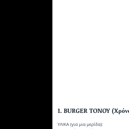
1. BURGER TONOY (Xρόνος
YΛIKA (για μια μερίδα):