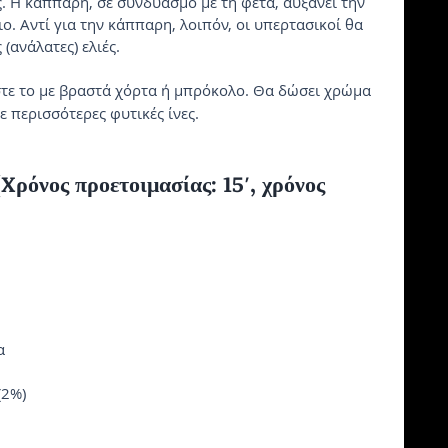
ς. H κάππαρη, σε συνδυασμό με τη φέτα, αυξάνει την 
ο. Aντί για την κάππαρη, λοιπόν, οι υπερτασικοί θα 
ανάλατες) ελιές.
τε το με βραστά χόρτα ή μπρόκολο. Θα δώσει χρώμα 
ε περισσότερες φυτικές ίνες.
όνος προετοιμασίας: 15′, χρόνος 
α
(2%)