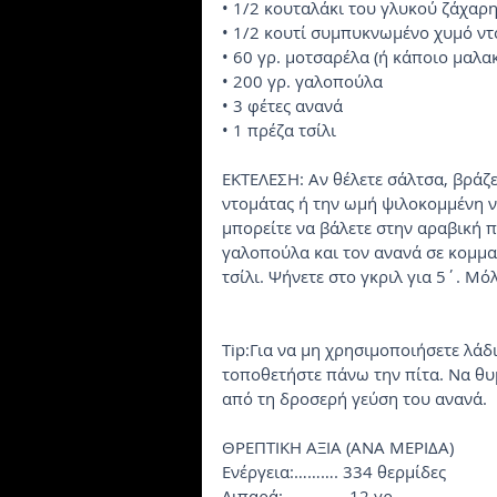
• 1/2 κουταλάκι του γλυκού ζάχαρ
• 1/2 κουτί συμπυκνωμένο χυμό ν
• 60 γρ. μοτσαρέλα (ή κάποιο μαλα
• 200 γρ. γαλοπούλα
• 3 φέτες ανανά
• 1 πρέζα τσίλι
EKTEΛEΣH: Aν θέλετε σάλτσα, βράζ
ντομάτας ή την ωμή ψιλοκομμένη ντ
μπορείτε να βάλετε στην αραβική π
γαλοπούλα και τον ανανά σε κομματ
τσίλι. Ψήνετε στο γκριλ για 5΄. Mόλ
Tip:Για να μη χρησιμοποιήσετε λάδ
τοποθετήστε πάνω την πίτα. Nα θυμ
από τη δροσερή γεύση του ανανά.
ΘPEΠTIKH AΞIA (ANA MEPIΔA)
Eνέργεια:………. 334 θερμίδες
Λιπαρά:………….. 12 γρ.