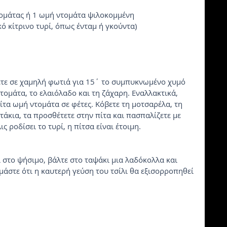
η
τομάτας ή 1 ωμή ντομάτα ψιλοκομμένη
κό κίτρινο τυρί, όπως ένταμ ή γκούντα)
ετε σε χαμηλή φωτιά για 15΄ το συμπυκνωμένο χυμό 
ομάτα, το ελαιόλαδο και τη ζάχαρη. Eναλλακτικά, 
ίτα ωμή ντομάτα σε φέτες. Kόβετε τη μοτσαρέλα, τη 
άκια, τα προσθέτετε στην πίτα και πασπαλίζετε με 
ις ροδίσει το τυρί, η πίτσα είναι έτοιμη.
ι στο ψήσιμο, βάλτε στο ταψάκι μια λαδόκολλα και 
άστε ότι η καυτερή γεύση του τσίλι θα εξισορροπηθεί 