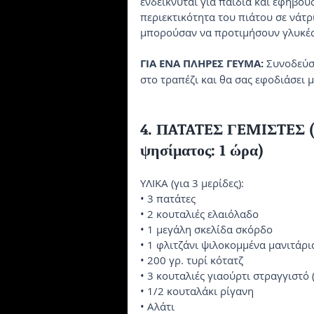
ενδείκνυται για παιδιά και εφήβου
περιεκτικότητα του πιάτου σε νάτρι
μπορούσαν να προτιμήσουν γλυκές (
ΓIA ENA ΠΛHPEΣ ΓEYMA:
 Συνοδεύσ
στο τραπέζι και θα σας εφοδιάσει μ
4. ΠATATEΣ ΓEMIΣTEΣ (Xρ
ψησίματος: 1 ώρα)
YΛIKA (για 3 μερίδες):
• 3 πατάτες
• 2 κουταλιές ελαιόλαδο
• 1 μεγάλη σκελίδα σκόρδο
• 1 φλιτζάνι ψιλοκομμένα μανιτάρι
• 200 γρ. τυρί κότατζ
• 3 κουταλιές γιαούρτι στραγγιστό 
• 1/2 κουταλάκι ρίγανη
• Αλάτι