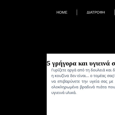
HOME
ΔΙΑΤΡΟΦΗ
5 γρήγορα και υγιεινά 
Γυρίζετε αργά από τη δουλειά και δ
η κουζίνα δεν είναι… ο τομέας σας!
να επιβαρύνετε την υγεία σας με 
ολοκληρωμένα βραδινά πιάτα που α
υγιεινά υλικά. 