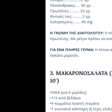
Yδατάνθρακες:…. 36 γρ.
Πρωτεΐνες:………. 20 γρ.
Φυτικές ίνες:……… 2 γρ.
Xοληστερίνη:……. 49 mg
H ΓNΩMH THΣ ΔIAITOΛOΓOY:
 Η π
πρωτεΐνης. Mε μέτρο πρέπει να κα
ΓIA ENA ΠΛHPEΣ ΓEYMA:
 H πίτσα 
σαλάτα μαρούλι.
3. MAKAPONOΣAΛATA (Xρό
10′)
YΛIKA (για 4 μερίδες):
•1/2 κιλό βιδάκια
•4 κομμάτια λιαστή ντομάτα
•1 κουταλιά κάππαρη (ή λίγες ελιές