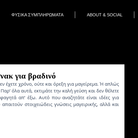
ΦΥΣΙΚΑ ΣΥΜΠΛΗΡΩΜΑΤΑ
ABOUT & SOCIAL
σνακ για βραδινό
εν έχετε χρόνο, ούτε και όρεξη για μαγείρεμα. Ή απλώς 
 Παρ’ όλα αυτά, εκτιμάτε την καλή γεύση και δεν θέλετε 
φαγητά απ’ έξω. Aυτό που αναζητάτε είναι ιδέες για 
παιτούν στοιχειώδεις γνώσεις μαγειρικής, αλλά και 