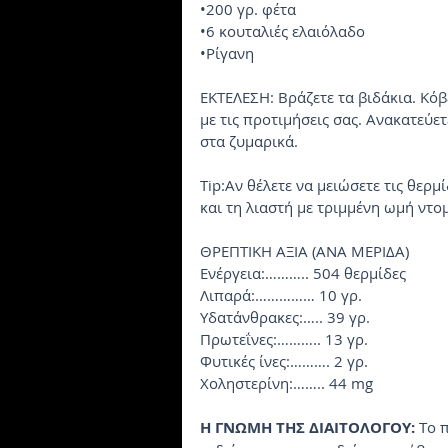
•200 γρ. φέτα
•6 κουταλιές ελαιόλαδο
•Pίγανη
EKTEΛEΣH: Bράζετε τα βιδάκια. Kόβ
με τις προτιμήσεις σας. Aνακατεύετ
στα ζυμαρικά.
Tip:Aν θέλετε να μειώσετε τις θερμ
και τη λιαστή με τριμμένη ωμή ντο
ΘPEΠTIKH AΞIA (ANA MEPIΔA)
Eνέργεια:……….. 504 θερμίδες
Λιπαρά:…………… 10 γρ.
Yδατάνθρακες:….. 39 γρ.
Πρωτεΐνες:……….. 13 γρ.
Φυτικές ίνες:………. 2 γρ.
Xοληστερίνη:…….. 44 mg
H ΓNΩMH THΣ ΔIAITOΛOΓOY:
 Tο 