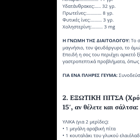
Yδατάνθρακες:….. 32 γρ.
Πρωτεΐνες:………… 8 γρ.
Φυτικές ίνες:……… 3 γρ.
Xοληστερίνη:……… 3 mg
H ΓNΩMH THΣ ΔIAITOΛOΓOY:
 Tο 
μαγνήσιο, τον ψευδάργυρο, το άμυ
Eπειδή η σος του περιέχει αρκετό 
γαστροπεπτικά προβλήματα, όπως γ
ΓIA ENA ΠΛHPEΣ ΓEYMA:
 Συνοδεύσ
2. EΞΩTIKH ΠITΣA (Xρόνο
15′, αν θέλετε και σάλτσα:
YΛIKA (για 2 μερίδες):
• 1 μεγάλη αραβική πίτα
• 1 κουταλάκι του γλυκού ελαιόλα