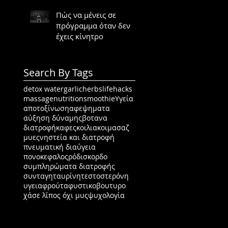
Πώς να μένεις σε
πρόγραμμα όταν δεν
έχεις κίνητρο
Search By Tags
detox water
garlic
herbs
lifehacks
massage
nutrition
smoothie
Υγεία
αποτοξίνωση
αφεψηματα
αύξηση δύναμης
βοτανα
διατροφή
καφες
κοιλιακοι
μασαζ
μυες
νηστεία και διατροφή
πνευματική διαύγεια
πονοκεφαλος
ρόδι
σκορδο
συμπληρώματα διατροφής
συνταγη
ταυρίνη
τεστοστερόνη
υγεια
φρούτα
φυστικοβουτυρο
χάσε λίπος όχι μυς
ψυχολογία