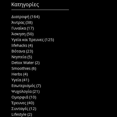
Κατηγορίες
Διατροφή
(164)
164 posts
Άντρας
(38)
38 posts
Γυναίκα
(17)
17 posts
Άσκηση
(50)
50 posts
Υγεία και Έρευνες
(125)
125 posts
lifehacks
(4)
4 posts
Βότανα
(23)
23 posts
Νηστεία
(5)
5 posts
Detox Water
(2)
2 posts
Smoothies
(6)
6 posts
Herbs
(4)
4 posts
Υγεία
(41)
41 posts
Εσωτερισμός
(7)
7 posts
Ψυχολογία
(21)
21 posts
Ομορφιά
(10)
10 posts
Έρευνες
(40)
40 posts
Συνταγές
(12)
12 posts
Lifestyle
(2)
2 posts