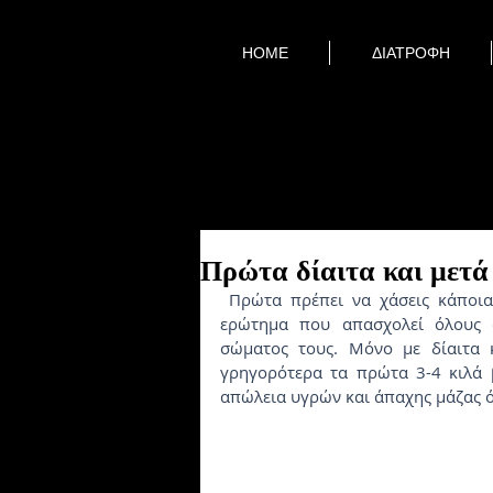
HOME
ΔΙΑΤΡΟΦΗ
Πρώτα δίαιτα και μετά
 Πρώτα πρέπει να χάσεις κάποια κιλά και μετά να ξεκινήσεις γυμναστική; Το αιώνιο 
ερώτημα που απασχολεί όλους ό
σώματος τους. Μόνο με δίαιτα κ
γρηγορότερα τα πρώτα 3-4 κιλά 
απώλεια υγρών και άπαχης μάζας ό