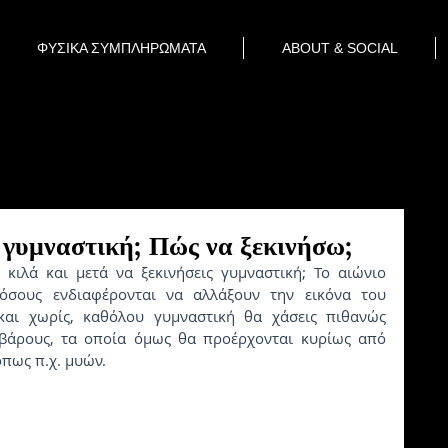
ΦΥΣΙΚΑ ΣΥΜΠΛΗΡΩΜΑΤΑ
ABOUT & SOCIAL
 γυμναστική; Πώς να ξεκινήσω;
σους ενδιαφέρονται να αλλάξουν την εικόνα του 
αι χωρίς, καθόλου γυμναστική θα χάσεις πιθανώς 
βάρους, τα οποία όμως θα προέρχονται κυρίως από 
πως π.χ. μυών. 