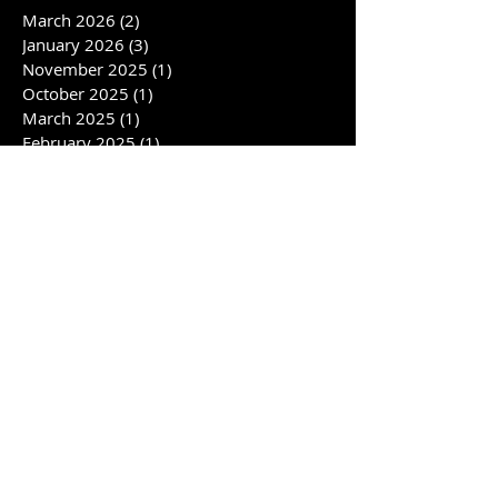
March 2026
(2)
2 posts
January 2026
(3)
3 posts
November 2025
(1)
1 post
October 2025
(1)
1 post
March 2025
(1)
1 post
February 2025
(1)
1 post
January 2025
(2)
2 posts
November 2024
(3)
3 posts
October 2024
(4)
4 posts
September 2024
(2)
2 posts
July 2024
(4)
4 posts
June 2024
(3)
3 posts
April 2024
(1)
1 post
February 2024
(6)
6 posts
January 2024
(1)
1 post
November 2023
(2)
2 posts
October 2023
(2)
2 posts
August 2023
(4)
4 posts
July 2023
(3)
3 posts
June 2023
(2)
2 posts