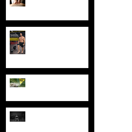
Μασάζ & Μυϊκή Ανάπτυξη:
Μύθος ή κρυφό εργαλείο
υπερτροφίας;
Ξυπόλυτος στο γυμναστήριο: Η
νέα μόδα που εγκυμονεί
κινδύνους
Το ρύζι δεν είναι τόσο αθώο
όσο νομίζεις
Πώς να μένεις σε πρόγραμμα
όταν δεν έχεις κίνητρο