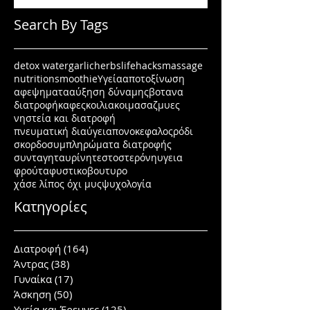
Search By Tags
detox water
garlic
herbs
lifehacks
massage
nutrition
smoothie
Υγεία
αποτοξίνωση
αφεψηματα
αύξηση δύναμης
βοτανα
διατροφή
καφες
κοιλιακοι
μασαζ
μυες
νηστεία και διατροφή
πνευματική διαύγεια
πονοκεφαλος
ρόδι
σκορδο
συμπληρώματα διατροφής
συνταγη
ταυρίνη
τεστοστερόνη
υγεια
φρούτα
φυστικοβουτυρο
χάσε λίπος όχι μυς
ψυχολογία
Κατηγορίες
Διατροφή
(164)
164 posts
Άντρας
(38)
38 posts
Γυναίκα
(17)
17 posts
Άσκηση
(50)
50 posts
Υγεία και Έρευνες
(125)
125 posts