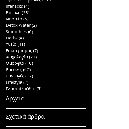
lifehacks
(4)
4 posts
Βότανα
(23)
23 posts
Νηστεία
(5)
5 posts
Detox Water
(2)
2 posts
Smoothies
(6)
6 posts
Herbs
(4)
4 posts
Υγεία
(41)
41 posts
Εσωτερισμός
(7)
7 posts
Ψυχολογία
(21)
21 posts
Ομορφιά
(10)
10 posts
Έρευνες
(40)
40 posts
Συνταγές
(12)
12 posts
Lifestyle
(2)
2 posts
Γλουτοί/πόδια
(5)
5 posts
Αρχείο
Σχετικά άρθρα