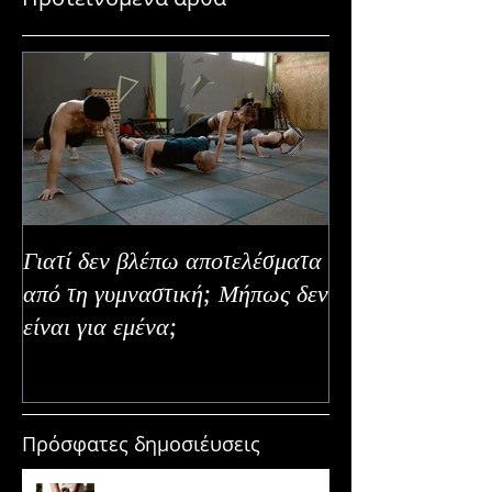
Γιατί δεν βλέπω αποτελέσματα
Καλοκαιρινή Ευε
από τη γυμναστική; Μήπως δεν
Καλύτερα Φρούτ
είναι για εμένα;
Εναλλακτικοί Τ
Κατανάλωσης
Πρόσφατες δημοσιέυσεις