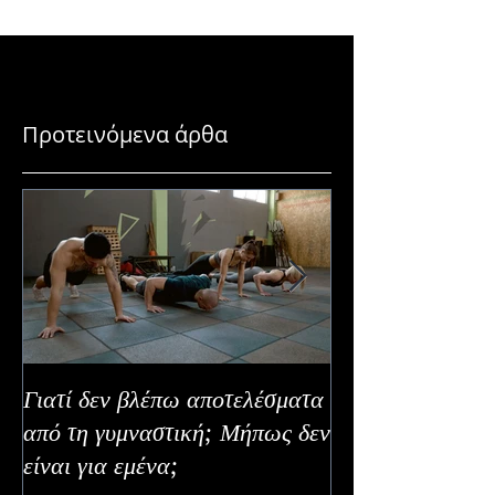
άδειος
Αποκτήσεις το Τ
Χρώμα Χωρίς Κι
Προτεινόμενα άρθα
Γιατί δεν βλέπω αποτελέσματα
Καλοκαιρινή Ευε
από τη γυμναστική; Μήπως δεν
Καλύτερα Φρούτ
είναι για εμένα;
Εναλλακτικοί Τ