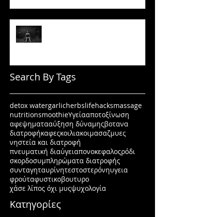
Πώς να μένεις σε πρόγραμμα
όταν δεν έχεις κίνητρο
Search By Tags
detox water
garlic
herbs
lifehacks
massage
nutrition
smoothie
Υγεία
αποτοξίνωση
αφεψηματα
αύξηση δύναμης
βοτανα
διατροφή
καφες
κοιλιακοι
μασαζ
μυες
νηστεία και διατροφή
πνευματική διαύγεια
πονοκεφαλος
ρόδι
σκορδο
συμπληρώματα διατροφής
συνταγη
ταυρίνη
τεστοστερόνη
υγεια
φρούτα
φυστικοβουτυρο
χάσε λίπος όχι μυς
ψυχολογία
Κατηγορίες