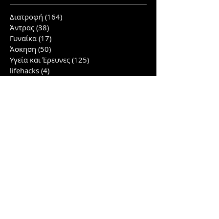
Διατροφή
(164)
164 posts
Άντρας
(38)
38 posts
Γυναίκα
(17)
17 posts
Άσκηση
(50)
50 posts
Υγεία και Έρευνες
(125)
125 posts
lifehacks
(4)
4 posts
Βότανα
(23)
23 posts
Νηστεία
(5)
5 posts
Detox Water
(2)
2 posts
Smoothies
(6)
6 posts
Herbs
(4)
4 posts
Υγεία
(41)
41 posts
Εσωτερισμός
(7)
7 posts
Ψυχολογία
(21)
21 posts
Ομορφιά
(10)
10 posts
Έρευνες
(40)
40 posts
Συνταγές
(12)
12 posts
Lifestyle
(2)
2 posts
Γλουτοί/πόδια
(5)
5 posts