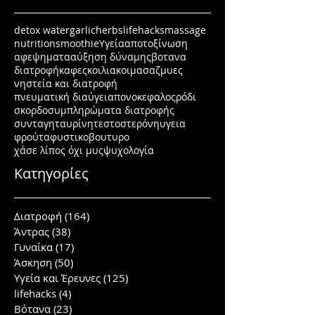
detox water
garlic
herbs
lifehacks
massage
nutrition
smoothie
Υγεία
αποτοξίνωση
αφεψηματα
αύξηση δύναμης
βοτανα
διατροφή
καφες
κοιλιακοι
μασαζ
μυες
νηστεία και διατροφή
πνευματική διαύγεια
πονοκεφαλος
ρόδι
σκορδο
συμπληρώματα διατροφής
συνταγη
ταυρίνη
τεστοστερόνη
υγεια
φρούτα
φυστικοβουτυρο
χάσε λίπος όχι μυς
ψυχολογία
Κατηγορίες
Διατροφή
(164)
164 posts
Άντρας
(38)
38 posts
Γυναίκα
(17)
17 posts
Άσκηση
(50)
50 posts
Υγεία και Έρευνες
(125)
125 posts
lifehacks
(4)
4 posts
Βότανα
(23)
23 posts