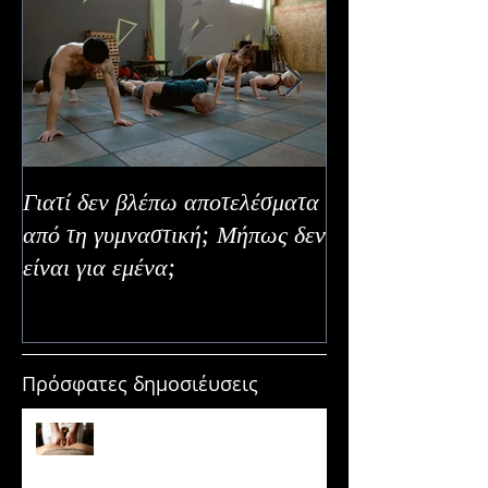
Γιατί δεν βλέπω αποτελέσματα
Καλοκαιρινή Ευε
από τη γυμναστική; Μήπως δεν
Καλύτερα Φρούτ
είναι για εμένα;
Εναλλακτικοί Τ
Κατανάλωσης
Πρόσφατες δημοσιέυσεις
Μασάζ & Μυϊκή Ανάπτυξη:
Μύθος ή κρυφό εργαλείο
υπερτροφίας;