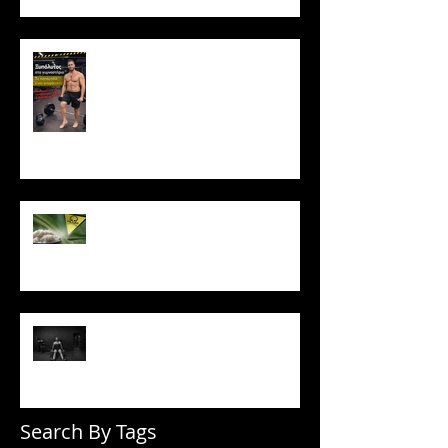
Ξυπόλυτος στο γυμναστήριο: Η
νέα μόδα που εγκυμονεί
κινδύνους
Το ρύζι δεν είναι τόσο αθώο
όσο νομίζεις
Πώς να μένεις σε πρόγραμμα
όταν δεν έχεις κίνητρο
Search By Tags