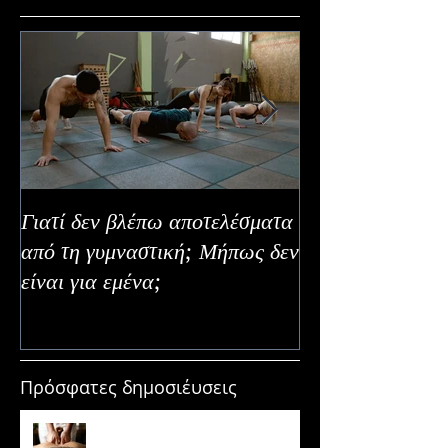
Γιατί δεν βλέπω αποτελέσματα
Καλοκαιρινή Ευε
από τη γυμναστική; Μήπως δεν
Καλύτερα Φρούτ
είναι για εμένα;
Εναλλακτικοί Τ
Κατανάλωσης
Πρόσφατες δημοσιέυσεις
Μασάζ & Μυϊκή Ανάπτυξη: