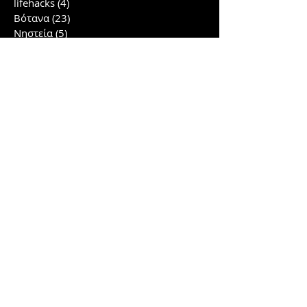
lifehacks
(4)
4 posts
Βότανα
(23)
23 posts
Νηστεία
(5)
5 posts
Detox Water
(2)
2 posts
Smoothies
(6)
6 posts
Herbs
(4)
4 posts
Υγεία
(41)
41 posts
Εσωτερισμός
(7)
7 posts
Ψυχολογία
(21)
21 posts
Ομορφιά
(10)
10 posts
Έρευνες
(40)
40 posts
Συνταγές
(12)
12 posts
Lifestyle
(2)
2 posts
Γλουτοί/πόδια
(5)
5 posts
Αρχείο
Σχετικά άρθρα