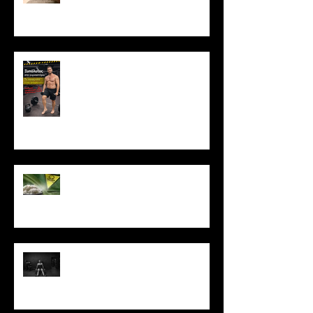
Μύθος ή κρυφό εργαλείο
υπερτροφίας;
Ξυπόλυτος στο γυμναστήριο: Η
νέα μόδα που εγκυμονεί
κινδύνους
Το ρύζι δεν είναι τόσο αθώο
όσο νομίζεις
Πώς να μένεις σε πρόγραμμα
όταν δεν έχεις κίνητρο