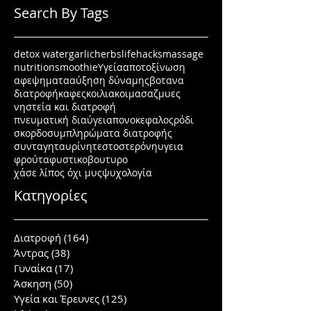
Search By Tags
detox water
garlic
herbs
lifehacks
massage
nutrition
smoothie
Υγεία
αποτοξίνωση
αφεψηματα
αύξηση δύναμης
βοτανα
διατροφή
καφες
κοιλιακοι
μασαζ
μυες
νηστεία και διατροφή
πνευματική διαύγεια
πονοκεφαλος
ρόδι
σκορδο
συμπληρώματα διατροφής
συνταγη
ταυρίνη
τεστοστερόνη
υγεια
φρούτα
φυστικοβουτυρο
χάσε λίπος όχι μυς
ψυχολογία
Κατηγορίες
Διατροφή
(164)
164 posts
Άντρας
(38)
38 posts
Γυναίκα
(17)
17 posts
Άσκηση
(50)
50 posts
Υγεία και Έρευνες
(125)
125 posts