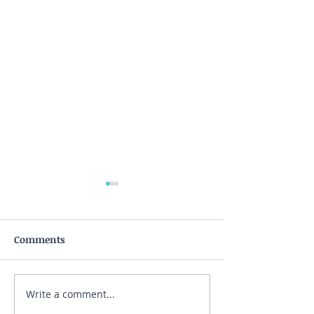
Comments
Write a comment...
Αϋπνία και ηλεκτρονικές
Οι 7 τύποι ανθρ
συσκευές
ανασφάλειες