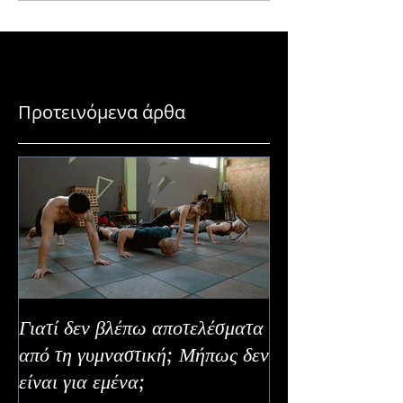
Προτεινόμενα άρθα
Γιατί δεν βλέπω αποτελέσματα
Καλοκαιρινή Ευε
από τη γυμναστική; Μήπως δεν
Καλύτερα Φρούτ
είναι για εμένα;
Εναλλακτικοί Τ