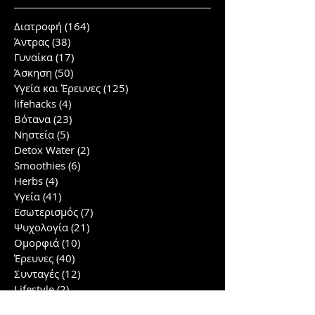
Διατροφή
(164)
164 posts
Άντρας
(38)
38 posts
Γυναίκα
(17)
17 posts
Άσκηση
(50)
50 posts
Υγεία και Έρευνες
(125)
125 posts
lifehacks
(4)
4 posts
Βότανα
(23)
23 posts
Νηστεία
(5)
5 posts
Detox Water
(2)
2 posts
Smoothies
(6)
6 posts
Herbs
(4)
4 posts
Υγεία
(41)
41 posts
Εσωτερισμός
(7)
7 posts
Ψυχολογία
(21)
21 posts
Ομορφιά
(10)
10 posts
Έρευνες
(40)
40 posts
Συνταγές
(12)
12 posts
Lifestyle
(2)
2 posts
Γλουτοί/πόδια
(5)
5 posts