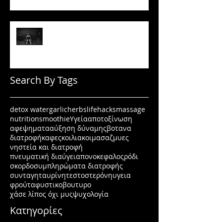
Πώς να μένεις σε πρόγραμμα
όταν δεν έχεις κίνητρο
Search By Tags
detox water
garlic
herbs
lifehacks
massage
nutrition
smoothie
Υγεία
αποτοξίνωση
αφεψηματα
αύξηση δύναμης
βοτανα
διατροφή
καφες
κοιλιακοι
μασαζ
μυες
νηστεία και διατροφή
πνευματική διαύγεια
πονοκεφαλος
ρόδι
σκορδο
συμπληρώματα διατροφής
συνταγη
ταυρίνη
τεστοστερόνη
υγεια
φρούτα
φυστικοβουτυρο
χάσε λίπος όχι μυς
ψυχολογία
Κατηγορίες