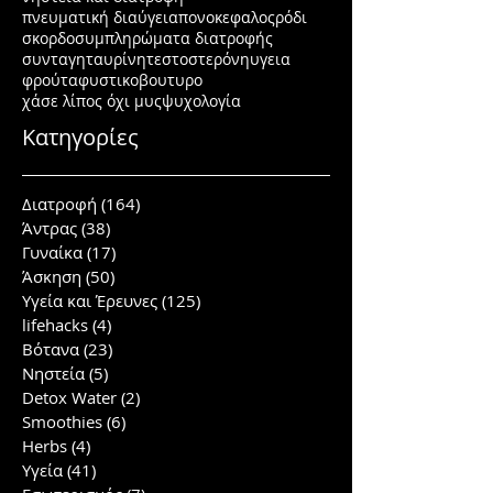
πνευματική διαύγεια
πονοκεφαλος
ρόδι
σκορδο
συμπληρώματα διατροφής
συνταγη
ταυρίνη
τεστοστερόνη
υγεια
φρούτα
φυστικοβουτυρο
χάσε λίπος όχι μυς
ψυχολογία
Κατηγορίες
Διατροφή
(164)
164 posts
Άντρας
(38)
38 posts
Γυναίκα
(17)
17 posts
Άσκηση
(50)
50 posts
Υγεία και Έρευνες
(125)
125 posts
lifehacks
(4)
4 posts
Βότανα
(23)
23 posts
Νηστεία
(5)
5 posts
Detox Water
(2)
2 posts
Smoothies
(6)
6 posts
Herbs
(4)
4 posts
Υγεία
(41)
41 posts