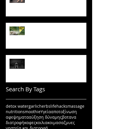
Το ρύζι δεν είναι τόσο αθώο
όσο νομίζεις
Πώς να μένεις σε πρόγραμμα
όταν δεν έχεις κίνητρο
Search By Tags
detox water
garlic
herbs
lifehacks
massage
nutrition
smoothie
Υγεία
αποτοξίνωση
αφεψηματα
αύξηση δύναμης
βοτανα
διατροφή
καφες
κοιλιακοι
μασαζ
μυες
νηστεία και διατροφή