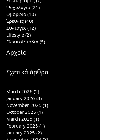
Εσωτερισμός
(7)
7 posts
Ψυχολογία
(21)
21 posts
Ομορφιά
(10)
10 posts
Έρευνες
(40)
40 posts
Συνταγές
(12)
12 posts
Lifestyle
(2)
2 posts
Γλουτοί/πόδια
(5)
5 posts
Αρχείο
Σχετικά άρθρα
March 2026
(2)
2 posts
January 2026
(3)
3 posts
November 2025
(1)
1 post
October 2025
(1)
1 post
March 2025
(1)
1 post
February 2025
(1)
1 post
January 2025
(2)
2 posts
November 2024
(3)
3 posts