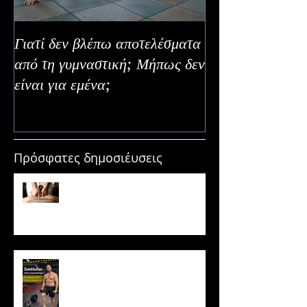
Γιατί δεν βλέπω αποτελέσματα
Καλοκαιρινή Ευε
από τη γυμναστική; Μήπως δεν
Καλύτερα Φρούτ
είναι για εμένα;
Εναλλακτικοί Τ
Κατανάλωσης
Πρόσφατες δημοσιέυσεις
Μασάζ & Μυϊκή Ανάπτυξη:
Μύθος ή κρυφό εργαλείο
υπερτροφίας;
Ξυπόλυτος στο γυμναστήριο: Η
νέα μόδα που εγκυμονεί
κινδύνους