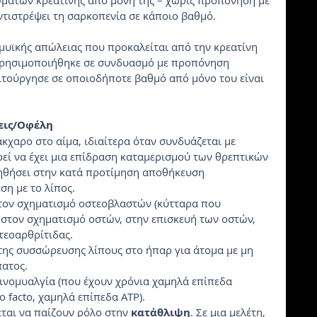
μάτων κρεατίνης από μόνη της – χωρίς προπόνηση με 
αντιστρέψει τη σαρκοπενία σε κάποιο βαθμό.
υϊκής απώλειας που προκαλείται από την κρεατίνη 
χρησιμοποιήθηκε σε συνδυασμό με προπόνηση 
ειτούργησε σε οποιοδήποτε βαθμό από μόνο του είναι 
σεις/Οφέλη
άκχαρο στο αίμα, ιδιαίτερα όταν συνδυάζεται με 
εί να έχει μια επίδραση καταμερισμού των θρεπτικών 
ηθήσει στην κατά προτίμηση αποθήκευση 
ση με το λίπος.
 τον σχηματισμό οστεοβλαστών (κύτταρα που 
στον σχηματισμό οστών, στην επισκευή των οστών, 
τεοαρθρίτιδας.
της συσσώρευσης λίπους στο ήπαρ για άτομα με μη 
πατος.
 ινομυαλγία (που έχουν χρόνια χαμηλά επίπεδα 
o facto, χαμηλά επίπεδα ATP).
ται να παίζουν ρόλο στην 
κατάθλιψη
. Σε μια μελέτη, 