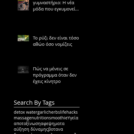
γυμναστήριο: Η νέα
μόδα που εγκυμονεί
κινδύνους
Το ρύζι δεν είναι τόσο
αθώο όσο νομίζεις
Πώς να μένεις σε
πρόγραμμα όταν δεν
έχεις κίνητρο
Search By Tags
detox water
garlic
herbs
lifehacks
massage
nutrition
smoothie
Υγεία
αποτοξίνωση
αφεψηματα
αύξηση δύναμης
βοτανα