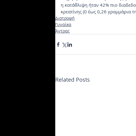
η κατάθλιψη ήταν 42% πιο διαδεδ
κρεατίνης (0 έως 0,26 γραμμάρια τ
Διατροφή
Γυναίκα
Άντρας
Related Posts