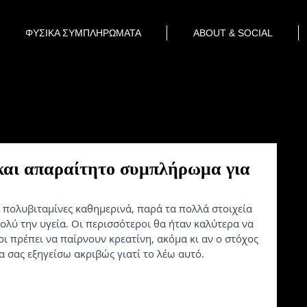
ΦΥΣΙΚΑ ΣΥΜΠΛΗΡΩΜΑΤΑ
ABOUT & SOCIAL
και απαραίτητο συμπλήρωμα για
ολυβιταμίνες καθημερινά, παρά τα πολλά στοιχεία 
ολύ την υγεία. Οι περισσότεροι θα ήταν καλύτερα να 
 πρέπει να παίρνουν κρεατίνη, ακόμα κι αν ο στόχος 
θα σας εξηγείσω ακριβώς γιατί το λέω αυτό. 