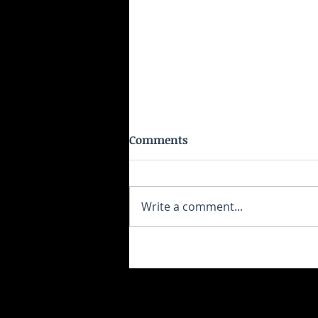
Comments
Write a comment...
Το ρύζι δεν είναι τόσο αθώο όσ
νομίζεις