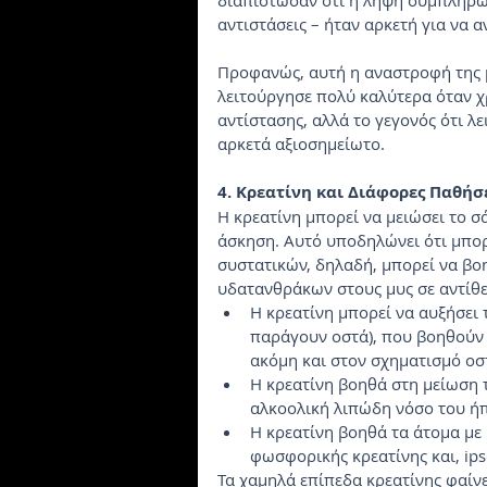
διαπίστωσαν ότι η λήψη συμπληρω
αντιστάσεις – ήταν αρκετή για να 
Προφανώς, αυτή η αναστροφή της μ
λειτούργησε πολύ καλύτερα όταν 
αντίστασης, αλλά το γεγονός ότι λ
αρκετά αξιοσημείωτο.
4. Κρεατίνη και Διάφορες Παθή
Η κρεατίνη μπορεί να μειώσει το σ
άσκηση. Αυτό υποδηλώνει ότι μπορ
συστατικών, δηλαδή, μπορεί να βο
υδατανθράκων στους μυς σε αντίθε
Η κρεατίνη μπορεί να αυξήσει
παράγουν οστά), που βοηθούν 
ακόμη και στον σχηματισμό οσ
Η κρεατίνη βοηθά στη μείωση 
αλκοολική λιπώδη νόσο του ή
Η κρεατίνη βοηθά τα άτομα με
φωσφορικής κρεατίνης και, ips
Τα χαμηλά επίπεδα κρεατίνης φαίνε