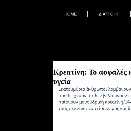
HOME
ΔΙΑΤΡΟΦΗ
Κρεατίνη: Το ασφαλές 
υγεία
Εκατομμύρια άνθρωποι λαμβάνουν π
που δείχνουν ότι δεν βελτιώνουν π
παίρνουν μονοϋδρική κρεατίνη.Όλοι
τους δεν είναι να χτίσουν μυς και 