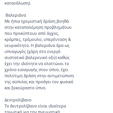
κατανάλωση).
 Βαλεριάνα
Με ήπια ηρεμιστική δράση βοηθά 
στην καταπολέμηση προβλημάτων 
που προκύπτουν από άγχος, 
κράμπες, τρέμουλο, υπερένταση & 
νευρικότητα. Η βαλεριάνα δρα ως 
υπναγωγός (χάρη στο ενεργό 
συστατικό βαλερενικό οξύ) καθώς 
έχει την ιδιότητα να ελαττώνει το 
χρόνο εισαγωγής στον ύπνο, έχει 
πολύτιμη δράση στην αντιμετώπιση 
της αϋπνίας και προάγει τον φυσικό 
και ξεκούραστο ύπνο.
Δεντρολίβανο
Το δεντρολίβανο είναι ιδιαίτερα 
τονωτικό για την πνευματική 