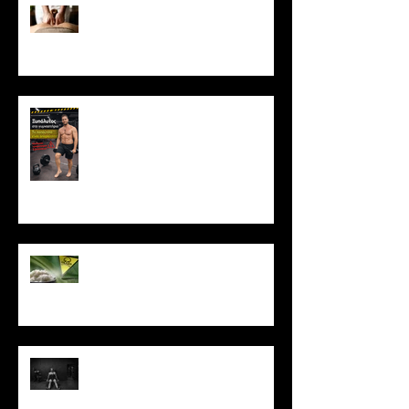
Μασάζ & Μυϊκή Ανάπτυξη:
Μύθος ή κρυφό εργαλείο
υπερτροφίας;
Ξυπόλυτος στο γυμναστήριο: Η
νέα μόδα που εγκυμονεί
κινδύνους
Το ρύζι δεν είναι τόσο αθώο
όσο νομίζεις
Πώς να μένεις σε πρόγραμμα
όταν δεν έχεις κίνητρο