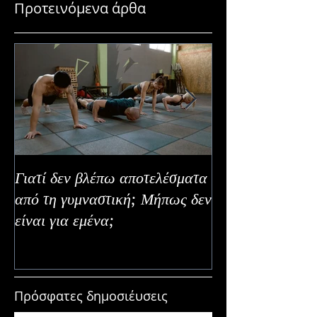
Προτεινόμενα άρθα
Γιατί δεν βλέπω αποτελέσματα
Καλοκαιρινή Ευε
από τη γυμναστική; Μήπως δεν
Καλύτερα Φρούτ
είναι για εμένα;
Εναλλακτικοί Τ
Κατανάλωσης
Πρόσφατες δημοσιέυσεις