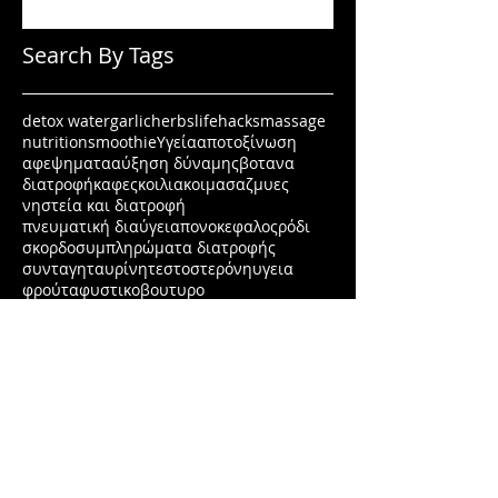
Search By Tags
detox water
garlic
herbs
lifehacks
massage
nutrition
smoothie
Υγεία
αποτοξίνωση
αφεψηματα
αύξηση δύναμης
βοτανα
διατροφή
καφες
κοιλιακοι
μασαζ
μυες
νηστεία και διατροφή
πνευματική διαύγεια
πονοκεφαλος
ρόδι
σκορδο
συμπληρώματα διατροφής
συνταγη
ταυρίνη
τεστοστερόνη
υγεια
φρούτα
φυστικοβουτυρο
χάσε λίπος όχι μυς
ψυχολογία
Κατηγορίες
Διατροφή
(164)
164 posts
Άντρας
(38)
38 posts
Γυναίκα
(17)
17 posts
Άσκηση
(50)
50 posts