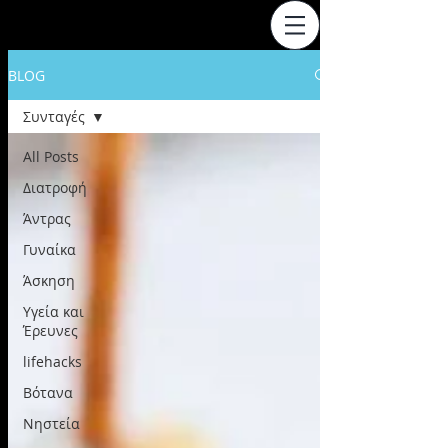
BLOG
Συνταγές
All Posts
Διατροφή
Άντρας
Γυναίκα
Άσκηση
Υγεία και
Έρευνες
lifehacks
Βότανα
Νηστεία