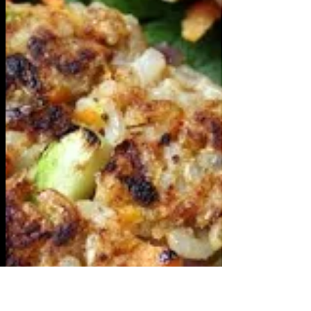
Συνταγή: Μακαρονοσαλάτα
Υλικά για 8 μερίδες 1 μερίδα / 180kcal
Συστατικά: 500γρ. ζυμαρικά ολικής της
επιλογής σου 200γρ. ψιλοκομμένη
μοτσαρέλα 300γρ. παριζάκι...