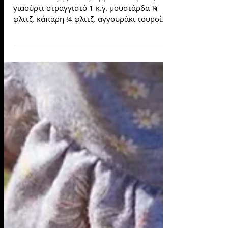
Συνταγές: Αυγά γεμιστά
μερακλίδικα
Υλικά συνταγής: 8 αυγά βραστά ½ φλιτζ.
γιαούρτι στραγγιστό 1 κ.γ. μουστάρδα ¼
φλιτζ. κάπαρη ¼ φλιτζ. αγγουράκι τουρσί
ελαιόλαδο αλάτι...