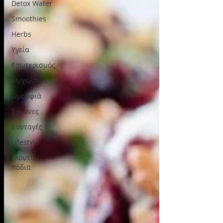
Detox Water
Smoothies
Herbs
Υγεία
Εσωτερισμός
Ψυχολογία
Ομορφιά
Έρευνες
Συνταγές
Lifestyle
Γλουτοί/
πόδια