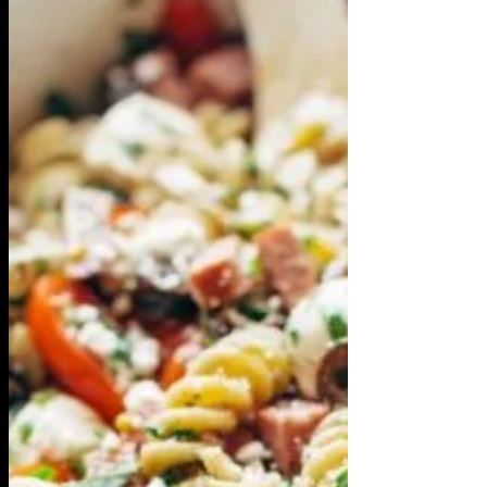
Έχουμε ακούσει πολλές φορές κάνε μία
κοτόσουπα και θα γιάνεις. Το γιατροσόφι της
γιαγιάς. Πολλοί ξέρουν να την φτιάχνουν
αλλά αποφάσισα...