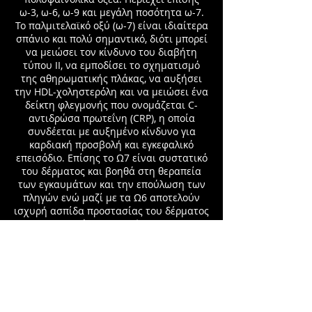
ω-3, ω-6, ω-9 και μεγάλη ποσότητα ω-7.
Το παλμιτελαϊκό οξύ (ω-7) είναι ιδιαίτερα
σπάνιο και πολύ σημαντικό, διότι μπορεί
να μειώσει τον κίνδυνο του διαβήτη
τύπου II, να εμποδίσει το σχηματισμό
της αθηρωματικής πλάκας, να αυξήσει
την HDL-χοληστερόλη και να μειώσει ένα
δείκτη φλεγμονής που ονομάζεται C-
αντιδρώσα πρωτεΐνη (CRP), η οποία
συνδέεται με αυξημένο κίνδυνο για
καρδιακή προσβολή και εγκεφαλικό
επεισόδιο. Επίσης το Ω7 είναι συστατικό
του δέρματος και βοηθά στη θεραπεία
των εγκαυμάτων και την επούλωση των
πληγών ενώ μαζί με τα Ω6 αποτελούν
ισχυρή ασπίδα προστασίας του δέρματος
και μπορούν να βοηθήσουν στην
αντιμετώπιση του σκληροδέρμία
(αυτοάνοση ασθένεια) αλλά και
μολύνσεων και δερματοπαθειών όπως
της ατοπικής δερματίτιδας κ.α.
Τέλος προστατεύει το ήπαρ από τις