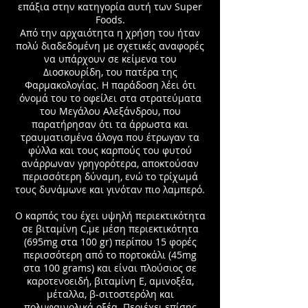
επάξια στην κατηγορία αυτή των Super
Foods.
Από την αρχαιότητα η χρήση του ήταν
πολύ διαδεδομένη με σχετικές αναφορές
να υπάρχουν σε κείμενα του
Διοσκουρίδη, του πατέρα της
Φαρμακολογίας. Η παράδοση λέει ότι
όνομά του το οφείλει στα στρατεύματα
του Μεγάλου Αλεξάνδρου, που
παρατήρησαν ότι τα άρρωστα και
τραυματισμένα άλογα που έτρωγαν τα
φύλλα και τους καρπούς του φυτού
ανάρρωναν γρηγορότερα, αποκτούσαν
περισσότερη δύναμη, ενώ το τρίχωμά
τους δυνάμωνε και γινόταν πιο λαμπερό.
Ο καρπός του έχει υψηλή περιεκτικότητα
σε βιταμίνη C,με μέση περιεκτικότητα
(695mg στα 100 gr) περίπου 15 φορές
περισσότερη από το πορτοκάλι (45mg
στα 100 grams) και είναι πλούσιος σε
καροτενοειδή, βιταμίνη E, αμινοξέα,
μέταλλα, β-σιτοστερόλη και
πολυφαινολικά οξέα. Περιέχει επίσης