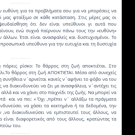
 ευθύνη για τα προβλήματα σου για να μπορέσεις να 
ό μας φταίξιμο σε κάθε κατάσταση. Στις μέρες μας οι 
ευδαίσθηση ότι δεν είναι υπεύθυνοι γι αυτά που 
αίνουν, ενώ συχνά παίρνουν πάνω τους την «ευθύνη» 
 άλλων. Έτσι είναι ανασφαλείς και δυστυχισμένοι. Το 
ι προσωπικά υπεύθυνο για την ευτυχία και τη δυστυχία 
πάρεις ρίσκο: Το θάρρος στη ζωή αποκτιέται. Στο 
λι.Το θάρρος στη ζωή ΑΠΟΚΤΙΕΤΑΙ. Μέσα από συνεχείς 
 συνήθεια ν΄αρνείται κανείς ν΄αφήνει το φόβο να του 
 να διακινδυνεύει να ζει με ανασφάλεια, ν΄αντέχει τις 
 αλλά και να χάνει στο παιχνίδι της ζωής. Να μπορεί να 
τά  και να πει: « Όχι ,πρέπει ν΄ αλλάξω τα πράγματα 
δυνεύσει να χάσει τα κεκτημένα ή τα δεδομένα, την 
 ,να διακινδυνεύσει να εμπιστευτεί τους άλλους, να 
 είναι διαφορετικός από τους άλλους, κρατώντας τα 
ιστεύω του.