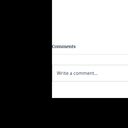
Comments
Write a comment...
Πώς να ανακτήσεις ενέργεια ό
νιώθεις άδειος