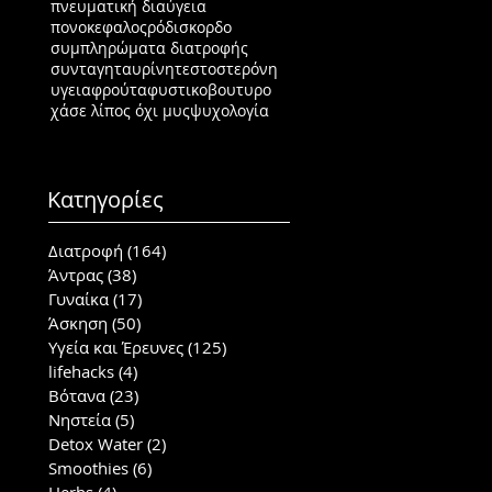
πνευματική διαύγεια
πονοκεφαλος
ρόδι
σκορδο
συμπληρώματα διατροφής
συνταγη
ταυρίνη
τεστοστερόνη
υγεια
φρούτα
φυστικοβουτυρο
χάσε λίπος όχι μυς
ψυχολογία
Κατηγορίες
Διατροφή
(164)
164 posts
Άντρας
(38)
38 posts
Γυναίκα
(17)
17 posts
Άσκηση
(50)
50 posts
Υγεία και Έρευνες
(125)
125 posts
lifehacks
(4)
4 posts
Βότανα
(23)
23 posts
Νηστεία
(5)
5 posts
Detox Water
(2)
2 posts
Smoothies
(6)
6 posts