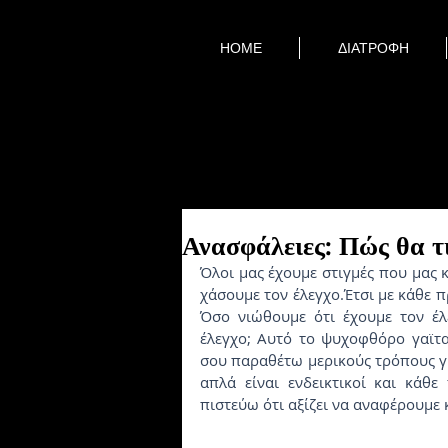
HOME
ΔΙΑΤΡΟΦΗ
Ανασφάλειες: Πώς θα τι
Όλοι μας έχουμε στιγμές που μας κ
χάσουμε τον έλεγχο.Έτσι με κάθε 
Όσο νιώθουμε ότι έχουμε τον έλε
έλεγχο; Αυτό το ψυχοφθόρο γαϊταν
σου παραθέτω μερικούς τρόπους γι
απλά είναι ενδεικτικοί και κάθε
πιστεύω ότι αξίζει να αναφέρουμε