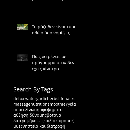
κινδύνους
Το ρύζι δεν είναι τόσο
αθώο όσο νομίζεις
Πώς να μένεις σε
πρόγραμμα όταν δεν
έχεις κίνητρο
Search By Tags
detox water
garlic
herbs
lifehacks
massage
nutrition
smoothie
Υγεία
αποτοξίνωση
αφεψηματα
αύξηση δύναμης
βοτανα
διατροφή
καφες
κοιλιακοι
μασαζ
μυες
νηστεία και διατροφή