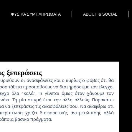
ΦΥΣΙΚΑ ΣΥΜΠΛΗΡΩΜΑΤΑ
ABOUT & SOCIAL
ς ξεπεράσεις
υριεύουν οι ανασφάλειες και ο κυρίως ο φόβος ότι θα 
προσπάθεια προσπαθούμε να διατηρήσουμε τον έλεγχο.  
γχο όλα "καλά". Τι γίνεται όμως όταν χάνουμε τον 
άκι. Τη μία στιγμή έτσι την άλλη αλλιώς. Παρακάτω 
α να ξεπεράσεις τις ανασφάλειες σου. Να αναφέρω ότι 
 περίπτωση χρίζει διαφορετικής αντιμετώπισης αλλά 
 κάποια βασικά πράγματα.